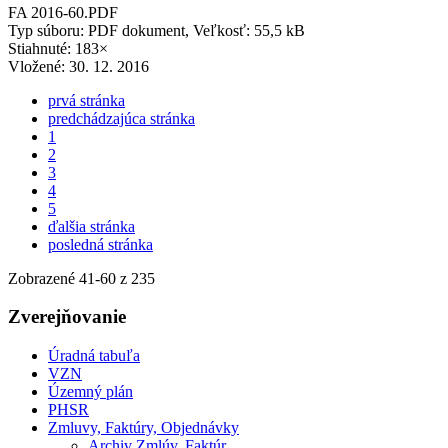
FA 2016-60.PDF
Typ súboru: PDF dokument, Veľkosť: 55,5 kB
Stiahnuté: 183×
Vložené:
30. 12. 2016
prvá stránka
predchádzajúca stránka
1
2
3
4
5
ďalšia stránka
posledná stránka
Zobrazené
41
-
60
z 235
Zverejňovanie
Úradná tabuľa
VZN
Územný plán
PHSR
Zmluvy, Faktúry, Objednávky
Archiv Zmlúv, Faktúr