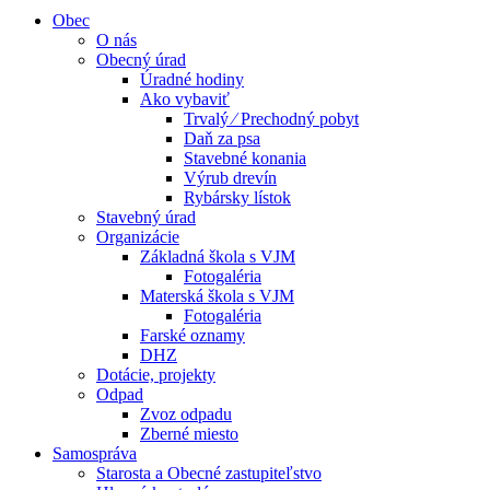
Obec
O nás
Obecný úrad
Úradné hodiny
Ako vybaviť
Trvalý ⁄ Prechodný pobyt
Daň za psa
Stavebné konania
Výrub drevín
Rybársky lístok
Stavebný úrad
Organizácie
Základná škola s VJM
Fotogaléria
Materská škola s VJM
Fotogaléria
Farské oznamy
DHZ
Dotácie, projekty
Odpad
Zvoz odpadu
Zberné miesto
Samospráva
Starosta a Obecné zastupiteľstvo