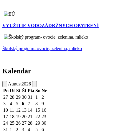
VYUŽITIE VODOZÁDRŽNÝCH OPATRENÍ
Školský program- ovocie, zelenina, mlieko
Kalendár
August
2026
Po
Ut
St
Št
Pia
So
Ne
27
28
29
30
31
1
2
3
4
5
6
7
8
9
10
11
12
13
14
15
16
17
18
19
20
21
22
23
24
25
26
27
28
29
30
31
1
2
3
4
5
6