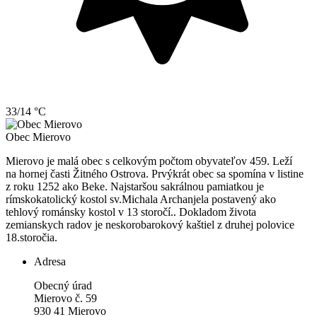
33/14 °C
Obec
Mierovo
Mierovo je malá obec s celkovým počtom obyvateľov 459. Leží
na hornej časti Žitného Ostrova. Prvýkrát obec sa spomína v listine
z roku 1252 ako Beke. Najstaršou sakrálnou pamiatkou je
rímskokatolický kostol sv.Michala Archanjela postavený ako
tehlový románsky kostol v 13 storočí.. Dokladom života
zemianskych radov je neskorobarokový kaštiel z druhej polovice
18.storočia.
Adresa
Obecný úrad
Mierovo č. 59
930 41 Mierovo