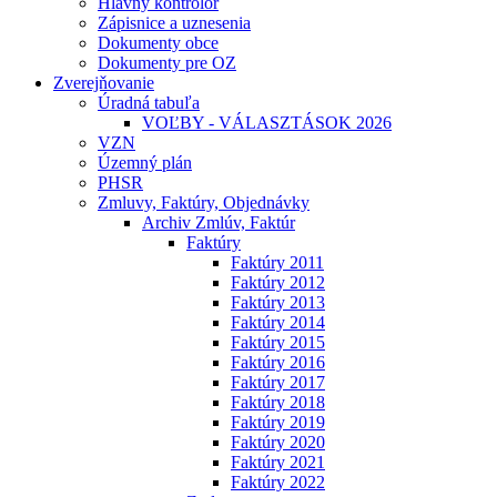
Hlavný kontrolór
Zápisnice a uznesenia
Dokumenty obce
Dokumenty pre OZ
Zverejňovanie
Úradná tabuľa
VOĽBY - VÁLASZTÁSOK 2026
VZN
Územný plán
PHSR
Zmluvy, Faktúry, Objednávky
Archiv Zmlúv, Faktúr
Faktúry
Faktúry 2011
Faktúry 2012
Faktúry 2013
Faktúry 2014
Faktúry 2015
Faktúry 2016
Faktúry 2017
Faktúry 2018
Faktúry 2019
Faktúry 2020
Faktúry 2021
Faktúry 2022