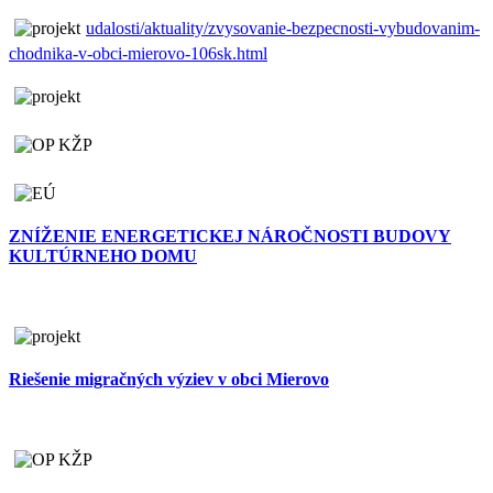
udalosti/aktuality/zvysovanie-bezpecnosti-vybudovanim-
chodnika-v-obci-mierovo-106sk.html
ZNÍŽENIE ENERGETICKEJ NÁROČNOSTI BUDOVY
KULTÚRNEHO DOMU
Riešenie migračných výziev v obci Mierovo