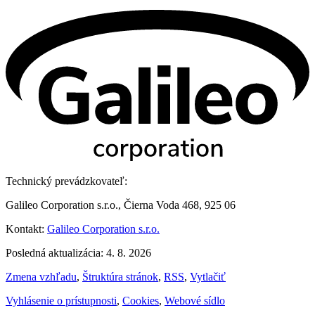
Technický prevádzkovateľ:
Galileo Corporation s.r.o., Čierna Voda 468, 925 06
Kontakt:
Galileo Corporation s.r.o.
Posledná aktualizácia: 4. 8. 2026
Zmena vzhľadu
,
Štruktúra stránok
,
RSS
,
Vytlačiť
Vyhlásenie o prístupnosti
,
Cookies
,
Webové sídlo