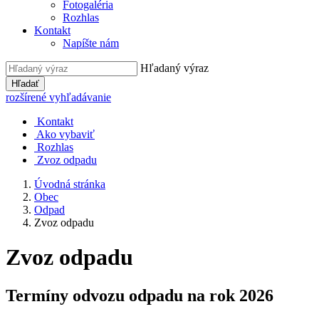
Fotogaléria
Rozhlas
Kontakt
Napíšte nám
Hľadaný výraz
Hľadať
rozšírené vyhľadávanie
Kontakt
Ako vybaviť
Rozhlas
Zvoz odpadu
Úvodná stránka
Obec
Odpad
Zvoz odpadu
Zvoz odpadu
Termíny odvozu odpadu na rok 2026