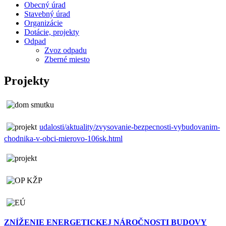
Obecný úrad
Stavebný úrad
Organizácie
Dotácie, projekty
Odpad
Zvoz odpadu
Zberné miesto
Projekty
udalosti/aktuality/zvysovanie-bezpecnosti-vybudovanim-
chodnika-v-obci-mierovo-106sk.html
ZNÍŽENIE ENERGETICKEJ NÁROČNOSTI BUDOVY