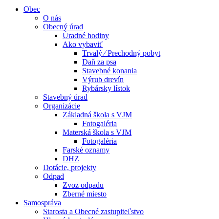
Obec
O nás
Obecný úrad
Úradné hodiny
Ako vybaviť
Trvalý ⁄ Prechodný pobyt
Daň za psa
Stavebné konania
Výrub drevín
Rybársky lístok
Stavebný úrad
Organizácie
Základná škola s VJM
Fotogaléria
Materská škola s VJM
Fotogaléria
Farské oznamy
DHZ
Dotácie, projekty
Odpad
Zvoz odpadu
Zberné miesto
Samospráva
Starosta a Obecné zastupiteľstvo