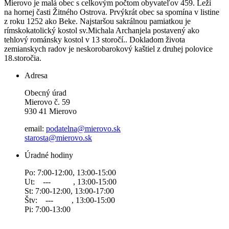
Mierovo je malá obec s celkovým počtom obyvateľov 459. Leží
na hornej časti Žitného Ostrova. Prvýkrát obec sa spomína v listine
z roku 1252 ako Beke. Najstaršou sakrálnou pamiatkou je
rímskokatolický kostol sv.Michala Archanjela postavený ako
tehlový románsky kostol v 13 storočí.. Dokladom života
zemianskych radov je neskorobarokový kaštiel z druhej polovice
18.storočia.
Adresa
Obecný úrad
Mierovo č. 59
930 41 Mierovo
email:
podatelna@mierovo.sk
starosta@mierovo.sk
Úradné hodiny
Po: 7:00-12:00, 13:00-15:00
Ut: --- , 13:00-15:00
St: 7:00-12:00, 13:00-17:00
Štv: --- , 13:00-15:00
Pi: 7:00-13:00