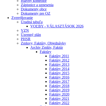
Hlavný kontrolór
Zápisnice a uznesenia
Dokumenty obce
Dokumenty pre OZ
Zverejňovanie
Úradná tabuľa
VOĽBY - VÁLASZTÁSOK 2026
VZN
Územný plán
PHSR
Zmluvy, Faktúry, Objednávky
Archiv Zmlúv, Faktúr
Faktúry
Faktúry 2011
Faktúry 2012
Faktúry 2013
Faktúry 2014
Faktúry 2015
Faktúry 2016
Faktúry 2017
Faktúry 2018
Faktúry 2019
Faktúry 2020
Faktúry 2021
Faktúry 2022