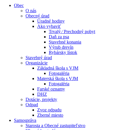
Obec
O nás
Obecný úrad
Úradné hodiny
Ako vybaviť
Trvalý ⁄ Prechodný pobyt
Daň za psa
Stavebné konania
Výrub drevín
Rybársky lístok
Stavebný úrad
Organizácie
Základná škola s VJM
Fotogaléria
Materská škola s VJM
Fotogaléria
Farské oznamy
DHZ
Dotácie, projekty
Odpad
Zvoz odpadu
Zberné miesto
Samospráva
Starosta a Obecné zastupiteľstvo