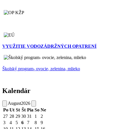
VYUŽITIE VODOZÁDRŽNÝCH OPATRENÍ
Školský program- ovocie, zelenina, mlieko
Kalendár
August
2026
Po
Ut
St
Št
Pia
So
Ne
27
28
29
30
31
1
2
3
4
5
6
7
8
9
10
11
12
13
14
15
16