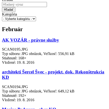
Hľadať
Kategória
Február
AK VOZÁR - právne služby
SCAN0195.JPG
Typ súboru: JPG obrázok, Veľkosť: 556,91 kB
Stiahnuté: 168×
Vložené:
19. 8. 2016
architekti Šercel Švec - projekt. dok. Rekonštrukcia
KD
SCAN0194.JPG
Typ súboru: JPG obrázok, Veľkosť: 649,12 kB
Stiahnuté: 192×
Vložené:
19. 8. 2016