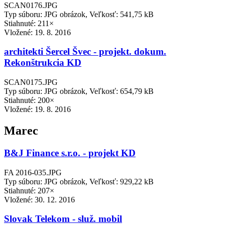
SCAN0176.JPG
Typ súboru: JPG obrázok, Veľkosť: 541,75 kB
Stiahnuté: 211×
Vložené:
19. 8. 2016
architekti Šercel Švec - projekt. dokum.
Rekonštrukcia KD
SCAN0175.JPG
Typ súboru: JPG obrázok, Veľkosť: 654,79 kB
Stiahnuté: 200×
Vložené:
19. 8. 2016
Marec
B&J Finance s.r.o. - projekt KD
FA 2016-035.JPG
Typ súboru: JPG obrázok, Veľkosť: 929,22 kB
Stiahnuté: 207×
Vložené:
30. 12. 2016
Slovak Telekom - služ. mobil