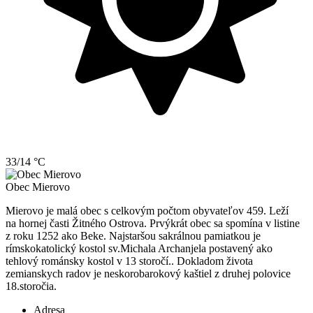
33/14 °C
Obec
Mierovo
Mierovo je malá obec s celkovým počtom obyvateľov 459. Leží
na hornej časti Žitného Ostrova. Prvýkrát obec sa spomína v listine
z roku 1252 ako Beke. Najstaršou sakrálnou pamiatkou je
rímskokatolický kostol sv.Michala Archanjela postavený ako
tehlový románsky kostol v 13 storočí.. Dokladom života
zemianskych radov je neskorobarokový kaštiel z druhej polovice
18.storočia.
Adresa