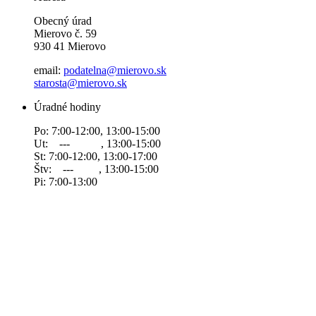
Obecný úrad
Mierovo č. 59
930 41 Mierovo
email:
podatelna@mierovo.sk
starosta@mierovo.sk
Úradné hodiny
Po: 7:00-12:00, 13:00-15:00
Ut: --- , 13:00-15:00
St: 7:00-12:00, 13:00-17:00
Štv: --- , 13:00-15:00
Pi: 7:00-13:00