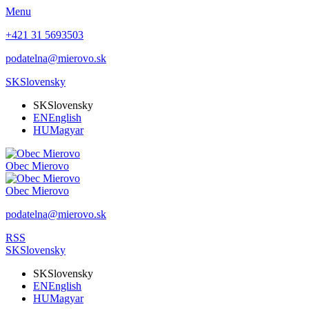
Menu
+421 31 5693503
podatelna@mierovo.sk
SK
Slovensky
SK
Slovensky
EN
English
HU
Magyar
Obec
Mierovo
Obec
Mierovo
podatelna@mierovo.sk
RSS
SK
Slovensky
SK
Slovensky
EN
English
HU
Magyar