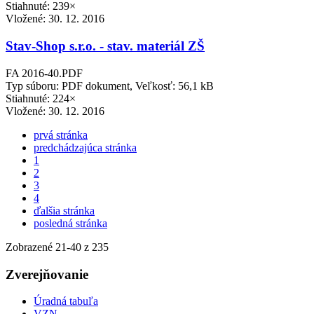
Stiahnuté: 239×
Vložené:
30. 12. 2016
Stav-Shop s.r.o. - stav. materiál ZŠ
FA 2016-40.PDF
Typ súboru: PDF dokument, Veľkosť: 56,1 kB
Stiahnuté: 224×
Vložené:
30. 12. 2016
prvá stránka
predchádzajúca stránka
1
2
3
4
ďalšia stránka
posledná stránka
Zobrazené
21
-
40
z 235
Zverejňovanie
Úradná tabuľa
VZN