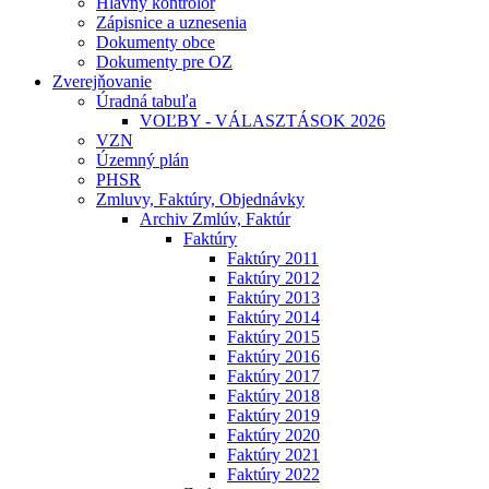
Hlavný kontrolór
Zápisnice a uznesenia
Dokumenty obce
Dokumenty pre OZ
Zverejňovanie
Úradná tabuľa
VOĽBY - VÁLASZTÁSOK 2026
VZN
Územný plán
PHSR
Zmluvy, Faktúry, Objednávky
Archiv Zmlúv, Faktúr
Faktúry
Faktúry 2011
Faktúry 2012
Faktúry 2013
Faktúry 2014
Faktúry 2015
Faktúry 2016
Faktúry 2017
Faktúry 2018
Faktúry 2019
Faktúry 2020
Faktúry 2021
Faktúry 2022