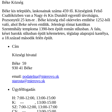
Béke
Község
Béke kis település, laskosainak száma 459 fő. Községünk Felső
Csallóközben van a Nagy és Kis Dunától egyenlő távolságra,
Pozsonytól 25 km-re . Béke község első okleveles említése 1252-ből
való, ahol Beke néven említik. Jelenlegi római katolikus
Szentmihály temploma 1390-ben épült román stílusban. A falu,
kései barokk stílusban épült kétemeletes, téglalap alaprajzú kastélya,
a 18.század második felén épült.
Cím
Községi hivatal
Béke 59
930 41 Béke
email:
podatelna@mierovo.sk
starosta@mierovo.sk
Ügyfélfogadás
H: 7:00-12:00, 13:00-15:00
K: --- , 13:00-15:00
SZ: 7:00-12:00, 13:00-17:00
CS: --- , 13:00-15:00