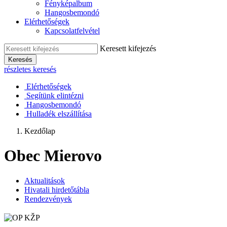
Fényképalbum
Hangosbemondó
Elérhetőségek
Kapcsolatfelvétel
Keresett kifejezés
Keresés
részletes keresés
Elérhetőségek
Segítünk elintézni
Hangosbemondó
Hulladék elszállítása
Kezdőlap
Obec Mierovo
Aktualitások
Hivatali hirdetőtábla
Rendezvények