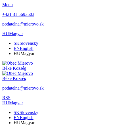
Menu
+421 31 5693503
podatelna@mierovo.sk
HU
Magyar
SK
Slovensky
EN
English
HU
Magyar
Béke
Község
Béke
Község
podatelna@mierovo.sk
RSS
HU
Magyar
SK
Slovensky
EN
English
HU
Magyar