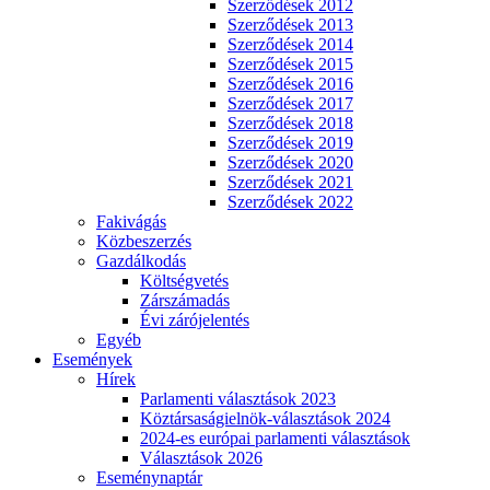
Szerződések 2012
Szerződések 2013
Szerződések 2014
Szerződések 2015
Szerződések 2016
Szerződések 2017
Szerződések 2018
Szerződések 2019
Szerződések 2020
Szerződések 2021
Szerződések 2022
Fakivágás
Közbeszerzés
Gazdálkodás
Költségvetés
Zárszámadás
Évi zárójelentés
Egyéb
Események
Hírek
Parlamenti választások 2023
Köztársaságielnök-választások 2024
2024-es európai parlamenti választások
Választások 2026
Eseménynaptár