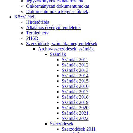
Jegyzőkönyvek és határozatok
Önkormányzati dokumentumokat
Dokumentumok a képviselőknek
Közzététel
Hirdetőtábla
Általános érvényű rendeletek
Területi terv
PHSR
Szerződések, számlák, megrendelések
Archív- szerződések, számlák
Számlák
Számlák 2011
Számlák 2012
Számlák 2013
Számlák 2014
Számlák 2015
Számlák 2016
Számlák 2017
Számlák 2018
Számlák 2019
Számlák 2020
Számlák 2021
Számlák 2022
Szerződések
Szerződések 2011