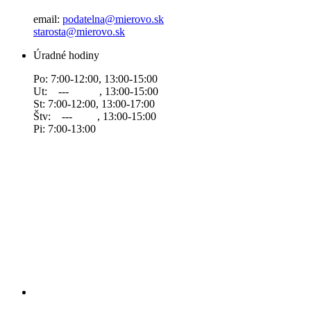
email:
podatelna@mierovo.sk
starosta@mierovo.sk
Úradné hodiny
Po: 7:00-12:00, 13:00-15:00
Ut: --- , 13:00-15:00
St: 7:00-12:00, 13:00-17:00
Štv: --- , 13:00-15:00
Pi: 7:00-13:00