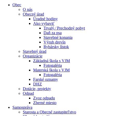
Obec
O nás
Obecný úrad
Úradné hodiny
Ako vybaviť
Trvalý ⁄ Prechodný pobyt
Daň za psa
Stavebné konania
Výrub drevín
Rybársky lístok
Stavebný úrad
Organizácie
Základná škola s VJM
Fotogaléria
Materská škola s VJM
Fotogaléria
Farské oznamy
DHZ
Dotácie, projekty
Odpad
Zvoz odpadu
Zberné miesto
Samospráva
Starosta a Obecné zastupiteľstvo