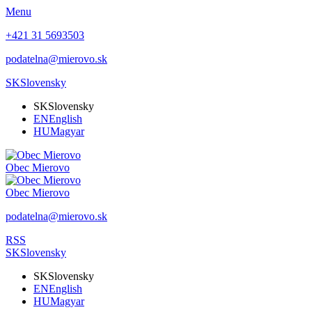
Menu
+421 31 5693503
podatelna@mierovo.sk
SK
Slovensky
SK
Slovensky
EN
English
HU
Magyar
Obec
Mierovo
Obec
Mierovo
podatelna@mierovo.sk
RSS
SK
Slovensky
SK
Slovensky
EN
English
HU
Magyar