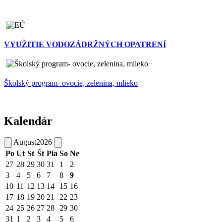
VYUŽITIE VODOZÁDRŽNÝCH OPATRENÍ
Školský program- ovocie, zelenina, mlieko
Kalendár
August
2026
Po
Ut
St
Št
Pia
So
Ne
27
28
29
30
31
1
2
3
4
5
6
7
8
9
10
11
12
13
14
15
16
17
18
19
20
21
22
23
24
25
26
27
28
29
30
31
1
2
3
4
5
6