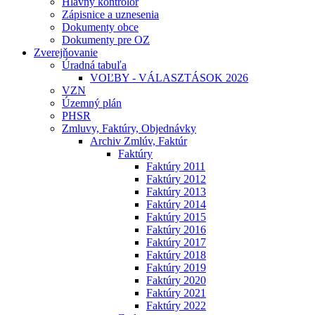
Hlavný kontrolór
Zápisnice a uznesenia
Dokumenty obce
Dokumenty pre OZ
Zverejňovanie
Úradná tabuľa
VOĽBY - VÁLASZTÁSOK 2026
VZN
Územný plán
PHSR
Zmluvy, Faktúry, Objednávky
Archiv Zmlúv, Faktúr
Faktúry
Faktúry 2011
Faktúry 2012
Faktúry 2013
Faktúry 2014
Faktúry 2015
Faktúry 2016
Faktúry 2017
Faktúry 2018
Faktúry 2019
Faktúry 2020
Faktúry 2021
Faktúry 2022