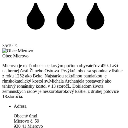
35/19 °C
Obec
Mierovo
Mierovo je malá obec s celkovým počtom obyvateľov 459. Leží
na hornej časti Žitného Ostrova. Prvýkrát obec sa spomína v listine
z roku 1252 ako Beke. Najstaršou sakrálnou pamiatkou je
rímskokatolický kostol sv.Michala Archanjela postavený ako
tehlový románsky kostol v 13 storočí.. Dokladom života
zemianskych radov je neskorobarokový kaštiel z druhej polovice
18.storočia.
Adresa
Obecný úrad
Mierovo č. 59
930 41 Mierovo