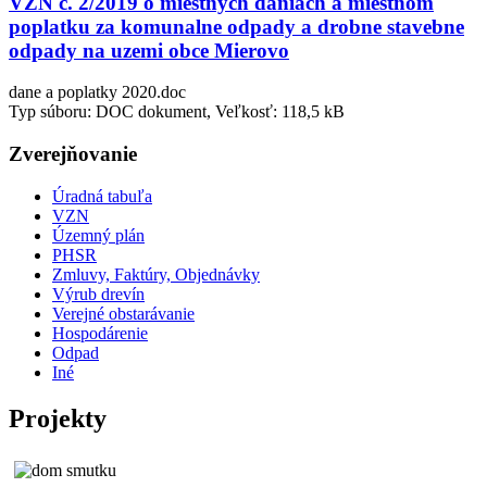
VZN c. 2/2019 o miestnych daniach a miestnom
poplatku za komunalne odpady a drobne stavebne
odpady na uzemi obce Mierovo
dane a poplatky 2020.doc
Typ súboru: DOC dokument, Veľkosť: 118,5 kB
Zverejňovanie
Úradná tabuľa
VZN
Územný plán
PHSR
Zmluvy, Faktúry, Objednávky
Výrub drevín
Verejné obstarávanie
Hospodárenie
Odpad
Iné
Projekty