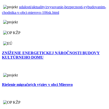
udalosti/aktuality/zvysovanie-bezpecnosti-vybudovanim-
chodnika-v-obci-mierovo-106sk.html
ZNÍŽENIE ENERGETICKEJ NÁROČNOSTI BUDOVY
KULTÚRNEHO DOMU
Riešenie migračných výziev v obci Mierovo