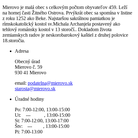
Mierovo je malá obec s celkovým počtom obyvateľov 459. Leží
na hornej časti Žitného Ostrova. Prvýkrát obec sa spomína v listine
z roku 1252 ako Beke. Najstaršou sakrálnou pamiatkou je
rímskokatolický kostol sv.Michala Archanjela postavený ako
tehlový románsky kostol v 13 storočí.. Dokladom života
zemianskych radov je neskorobarokový kaštiel z druhej polovice
18.storočia.
Adresa
Obecný úrad
Mierovo č. 59
930 41 Mierovo
email:
podatelna@mierovo.sk
starosta@mierovo.sk
Úradné hodiny
Po: 7:00-12:00, 13:00-15:00
Ut: --- , 13:00-15:00
St: 7:00-12:00, 13:00-17:00
Štv: --- , 13:00-15:00
Pi: 7:00-13:00