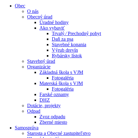
Obec
O nás
Obecný úrad
Úradné hodiny
Ako vybaviť
Trvalý ⁄ Prechodný pobyt
Daň za psa
Stavebné konania
Výrub drevín
Rybársky lístok
Stavebný úrad
Organizácie
Základná škola s VJM
Fotogaléria
Materská škola s VJM
Fotogaléria
Farské oznamy
DHZ
Dotácie, projekty
Odpad
Zvoz odpadu
Zberné miesto
Samospráva
Starosta a Obecné zastupiteľstvo