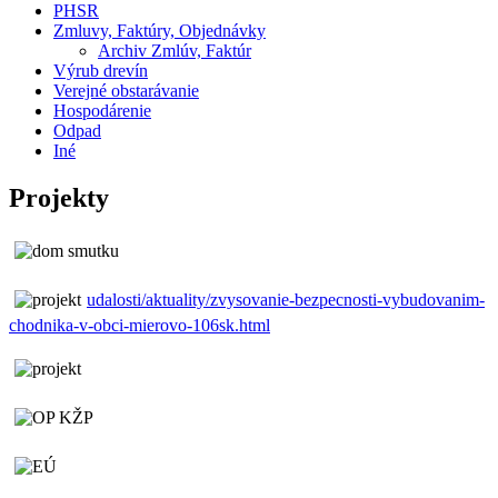
PHSR
Zmluvy, Faktúry, Objednávky
Archiv Zmlúv, Faktúr
Výrub drevín
Verejné obstarávanie
Hospodárenie
Odpad
Iné
Projekty
udalosti/aktuality/zvysovanie-bezpecnosti-vybudovanim-
chodnika-v-obci-mierovo-106sk.html