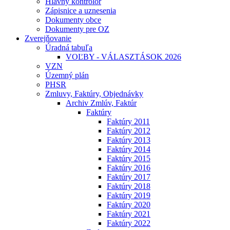
Hlavný kontrolór
Zápisnice a uznesenia
Dokumenty obce
Dokumenty pre OZ
Zverejňovanie
Úradná tabuľa
VOĽBY - VÁLASZTÁSOK 2026
VZN
Územný plán
PHSR
Zmluvy, Faktúry, Objednávky
Archiv Zmlúv, Faktúr
Faktúry
Faktúry 2011
Faktúry 2012
Faktúry 2013
Faktúry 2014
Faktúry 2015
Faktúry 2016
Faktúry 2017
Faktúry 2018
Faktúry 2019
Faktúry 2020
Faktúry 2021
Faktúry 2022