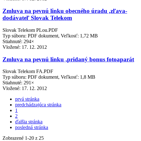
Zmluva na pevnú linku obecného úradu ,zľava-
dodávateľ Slovak Telekom
Slovak Telekom PLou.PDF
Typ súboru: PDF dokument, Veľkosť: 1,72 MB
Stiahnuté: 294×
Vložené:
17. 12. 2012
Zmluva na pevnú linku ,pridaný bonus fotoaparát
Slovak Telekom FA.PDF
Typ súboru: PDF dokument, Veľkosť: 1,8 MB
Stiahnuté: 291×
Vložené:
17. 12. 2012
prvá stránka
predchádzajúca stránka
1
2
ďalšia stránka
posledná stránka
Zobrazené
1
-
20
z 25