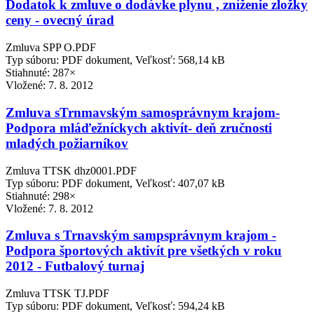
Dodatok k zmluve o dodávke plynu , zníženie zložky
ceny - ovecný úrad
Zmluva SPP O.PDF
Typ súboru: PDF dokument, Veľkosť: 568,14 kB
Stiahnuté: 287×
Vložené:
7. 8. 2012
Zmluva sTrnmavským samosprávnym krajom-
Podpora mláďežníckych aktivít- deň zručnosti
mladých požiarníkov
Zmluva TTSK dhz0001.PDF
Typ súboru: PDF dokument, Veľkosť: 407,07 kB
Stiahnuté: 298×
Vložené:
7. 8. 2012
Zmluva s Trnavským sampsprávnym krajom -
Podpora športových aktivít pre všetkých v roku
2012 - Futbalový turnaj
Zmluva TTSK TJ.PDF
Typ súboru: PDF dokument, Veľkosť: 594,24 kB