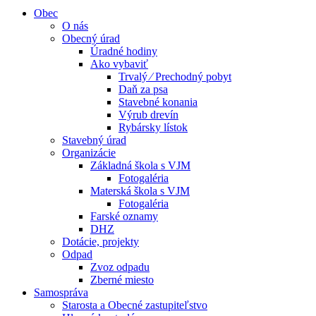
Obec
O nás
Obecný úrad
Úradné hodiny
Ako vybaviť
Trvalý ⁄ Prechodný pobyt
Daň za psa
Stavebné konania
Výrub drevín
Rybársky lístok
Stavebný úrad
Organizácie
Základná škola s VJM
Fotogaléria
Materská škola s VJM
Fotogaléria
Farské oznamy
DHZ
Dotácie, projekty
Odpad
Zvoz odpadu
Zberné miesto
Samospráva
Starosta a Obecné zastupiteľstvo