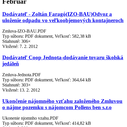
Február
Dodávateľ - Zoltán Faragó(IZO-BAU)Odvoz a
uloženie odpadu vo veľkoobjemových kontajneroch
Zmluva-IZO-BAU.PDF
Typ súboru: PDF dokument, Veľkosť: 582,38 kB
Stiahnuté: 306×
Vložené:
7. 2. 2012
Dodávateľ Coop Jednota-dodávanie tovaru školská
jedáleň
Zmluva-Jednota.PDF
Typ súboru: PDF dokument, Veľkosť: 364,64 kB
Stiahnuté: 303×
Vložené:
13. 2. 2012
Ukončenie nájomného vzťahu založeného Zmluvou
o nájme pozemku s nájomcom Pollens ben s.r.o
Ukonenie njomnho vzahu.PDF
Typ súboru: PDF dokument, Veľkosť: 414,82 kB