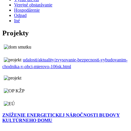
Verejné obstarávanie
Hospodárenie
Odpad
Iné
Projekty
udalosti/aktuality/zvysovanie-bezpecnosti-vybudovanim-
chodnika-v-obci-mierovo-106sk.html
ZNÍŽENIE ENERGETICKEJ NÁROČNOSTI BUDOVY
KULTÚRNEHO DOMU