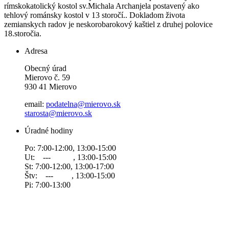
rímskokatolický kostol sv.Michala Archanjela postavený ako
tehlový románsky kostol v 13 storočí.. Dokladom života
zemianskych radov je neskorobarokový kaštiel z druhej polovice
18.storočia.
Adresa
Obecný úrad
Mierovo č. 59
930 41 Mierovo
email:
podatelna@mierovo.sk
starosta@mierovo.sk
Úradné hodiny
Po: 7:00-12:00, 13:00-15:00
Ut: --- , 13:00-15:00
St: 7:00-12:00, 13:00-17:00
Štv: --- , 13:00-15:00
Pi: 7:00-13:00