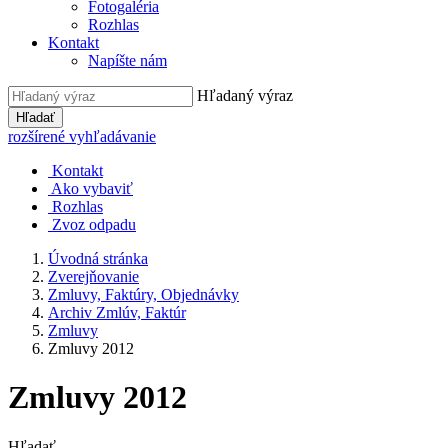
Fotogaléria
Rozhlas
Kontakt
Napíšte nám
Hľadaný výraz
Hľadať
rozšírené vyhľadávanie
Kontakt
Ako vybaviť
Rozhlas
Zvoz odpadu
Úvodná stránka
Zverejňovanie
Zmluvy, Faktúry, Objednávky
Archiv Zmlúv, Faktúr
Zmluvy
Zmluvy 2012
Zmluvy 2012
Hľadať