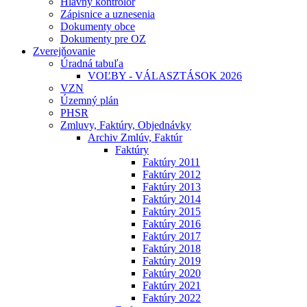
Hlavný kontrolór
Zápisnice a uznesenia
Dokumenty obce
Dokumenty pre OZ
Zverejňovanie
Úradná tabuľa
VOĽBY - VÁLASZTÁSOK 2026
VZN
Územný plán
PHSR
Zmluvy, Faktúry, Objednávky
Archiv Zmlúv, Faktúr
Faktúry
Faktúry 2011
Faktúry 2012
Faktúry 2013
Faktúry 2014
Faktúry 2015
Faktúry 2016
Faktúry 2017
Faktúry 2018
Faktúry 2019
Faktúry 2020
Faktúry 2021
Faktúry 2022