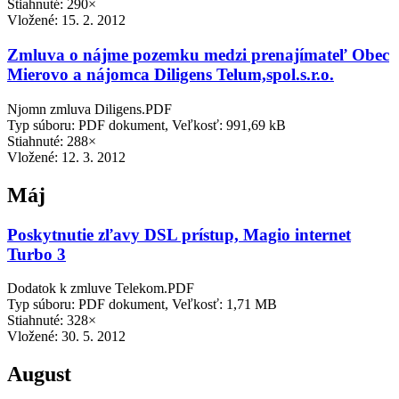
Stiahnuté: 290×
Vložené:
15. 2. 2012
Zmluva o nájme pozemku medzi prenajímateľ Obec
Mierovo a nájomca Diligens Telum,spol.s.r.o.
Njomn zmluva Diligens.PDF
Typ súboru: PDF dokument, Veľkosť: 991,69 kB
Stiahnuté: 288×
Vložené:
12. 3. 2012
Máj
Poskytnutie zľavy DSL prístup, Magio internet
Turbo 3
Dodatok k zmluve Telekom.PDF
Typ súboru: PDF dokument, Veľkosť: 1,71 MB
Stiahnuté: 328×
Vložené:
30. 5. 2012
August