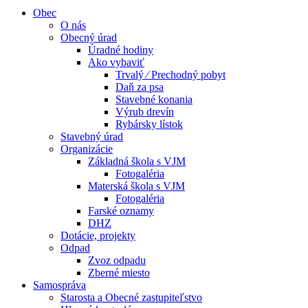
Obec
O nás
Obecný úrad
Úradné hodiny
Ako vybaviť
Trvalý ⁄ Prechodný pobyt
Daň za psa
Stavebné konania
Výrub drevín
Rybársky lístok
Stavebný úrad
Organizácie
Základná škola s VJM
Fotogaléria
Materská škola s VJM
Fotogaléria
Farské oznamy
DHZ
Dotácie, projekty
Odpad
Zvoz odpadu
Zberné miesto
Samospráva
Starosta a Obecné zastupiteľstvo