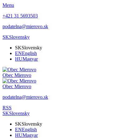
Menu
+421 31 5693503
podatelna@mierovo.sk
SK
Slovensky
SK
Slovensky
EN
English
HU
Magyar
Obec
Mierovo
Obec
Mierovo
podatelna@mierovo.sk
RSS
SK
Slovensky
SK
Slovensky
EN
English
HU
Magyar