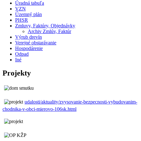
Úradná tabuľa
VZN
Územný plán
PHSR
Zmluvy, Faktúry, Objednávky
Archiv Zmlúv, Faktúr
Výrub drevín
Verejné obstarávanie
Hospodárenie
Odpad
Iné
Projekty
udalosti/aktuality/zvysovanie-bezpecnosti-vybudovanim-
chodnika-v-obci-mierovo-106sk.html