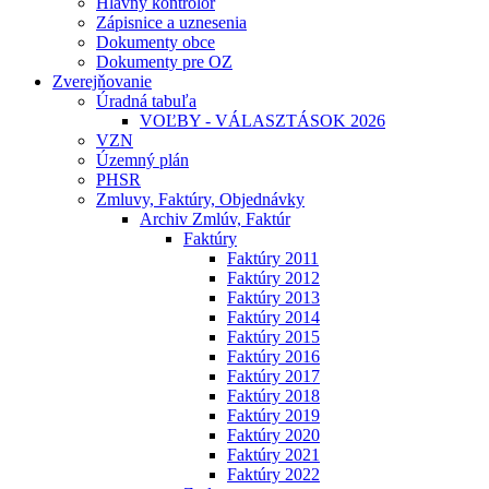
Hlavný kontrolór
Zápisnice a uznesenia
Dokumenty obce
Dokumenty pre OZ
Zverejňovanie
Úradná tabuľa
VOĽBY - VÁLASZTÁSOK 2026
VZN
Územný plán
PHSR
Zmluvy, Faktúry, Objednávky
Archiv Zmlúv, Faktúr
Faktúry
Faktúry 2011
Faktúry 2012
Faktúry 2013
Faktúry 2014
Faktúry 2015
Faktúry 2016
Faktúry 2017
Faktúry 2018
Faktúry 2019
Faktúry 2020
Faktúry 2021
Faktúry 2022