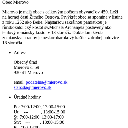
Obec
Mierovo
Mierovo je malá obec s celkovým počtom obyvateľov 459. Leží
na hornej časti Žitného Ostrova. Prvýkrát obec sa spomína v listine
z roku 1252 ako Beke. Najstaršou sakrálnou pamiatkou je
rímskokatolický kostol sv.Michala Archanjela postavený ako
tehlový románsky kostol v 13 storočí.. Dokladom života
zemianskych radov je neskorobarokový kaštiel z druhej polovice
18.storočia.
Adresa
Obecný úrad
Mierovo č. 59
930 41 Mierovo
email:
podatelna@mierovo.sk
starosta@mierovo.sk
Úradné hodiny
Po: 7:00-12:00, 13:00-15:00
Ut: --- , 13:00-15:00
St: 7:00-12:00, 13:00-17:00
Štv: --- , 13:00-15:00
Pi: 7:00-13:00