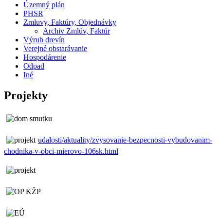
Územný plán
PHSR
Zmluvy, Faktúry, Objednávky
Archiv Zmlúv, Faktúr
Výrub drevín
Verejné obstarávanie
Hospodárenie
Odpad
Iné
Projekty
udalosti/aktuality/zvysovanie-bezpecnosti-vybudovanim-
chodnika-v-obci-mierovo-106sk.html