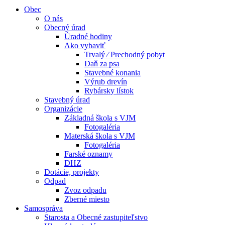
Obec
O nás
Obecný úrad
Úradné hodiny
Ako vybaviť
Trvalý ⁄ Prechodný pobyt
Daň za psa
Stavebné konania
Výrub drevín
Rybársky lístok
Stavebný úrad
Organizácie
Základná škola s VJM
Fotogaléria
Materská škola s VJM
Fotogaléria
Farské oznamy
DHZ
Dotácie, projekty
Odpad
Zvoz odpadu
Zberné miesto
Samospráva
Starosta a Obecné zastupiteľstvo