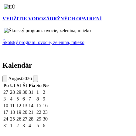
VYUŽITIE VODOZÁDRŽNÝCH OPATRENÍ
Školský program- ovocie, zelenina, mlieko
Kalendár
August
2026
Po
Ut
St
Št
Pia
So
Ne
27
28
29
30
31
1
2
3
4
5
6
7
8
9
10
11
12
13
14
15
16
17
18
19
20
21
22
23
24
25
26
27
28
29
30
31
1
2
3
4
5
6