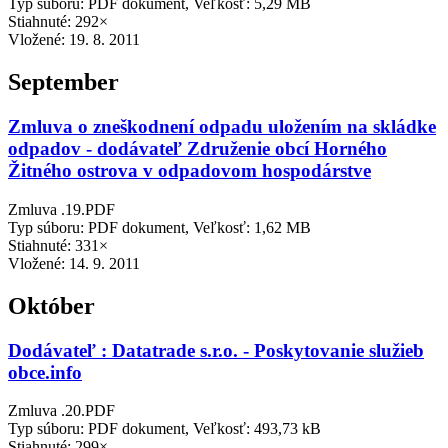
Typ súboru: PDF dokument, Veľkosť: 5,29 MB
Stiahnuté: 292×
Vložené:
19. 8. 2011
September
Zmluva o zneškodnení odpadu uložením na skládke
odpadov - dodávateľ Združenie obcí Horného
Žitného ostrova v odpadovom hospodárstve
Zmluva .19.PDF
Typ súboru: PDF dokument, Veľkosť: 1,62 MB
Stiahnuté: 331×
Vložené:
14. 9. 2011
Október
Dodávateľ : Datatrade s.r.o. - Poskytovanie služieb
obce.info
Zmluva .20.PDF
Typ súboru: PDF dokument, Veľkosť: 493,73 kB
Stiahnuté: 299×