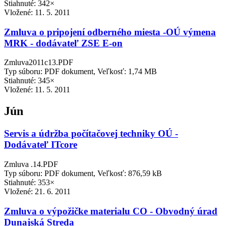
Stiahnuté: 342×
Vložené:
11. 5. 2011
Zmluva o pripojení odberného miesta -OÚ výmena
MRK - dodávateľ ZSE E-on
Zmluva2011c13.PDF
Typ súboru: PDF dokument, Veľkosť: 1,74 MB
Stiahnuté: 345×
Vložené:
11. 5. 2011
Jún
Servis a údržba počítačovej techniky OÚ -
Dodávateľ ITcore
Zmluva .14.PDF
Typ súboru: PDF dokument, Veľkosť: 876,59 kB
Stiahnuté: 353×
Vložené:
21. 6. 2011
Zmluva o výpožičke materialu CO - Obvodný úrad
Dunajská Streda