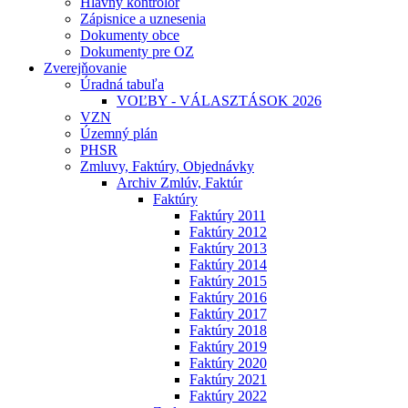
Hlavný kontrolór
Zápisnice a uznesenia
Dokumenty obce
Dokumenty pre OZ
Zverejňovanie
Úradná tabuľa
VOĽBY - VÁLASZTÁSOK 2026
VZN
Územný plán
PHSR
Zmluvy, Faktúry, Objednávky
Archiv Zmlúv, Faktúr
Faktúry
Faktúry 2011
Faktúry 2012
Faktúry 2013
Faktúry 2014
Faktúry 2015
Faktúry 2016
Faktúry 2017
Faktúry 2018
Faktúry 2019
Faktúry 2020
Faktúry 2021
Faktúry 2022