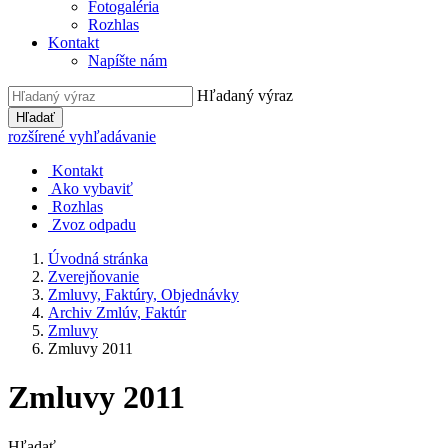
Fotogaléria
Rozhlas
Kontakt
Napíšte nám
Hľadaný výraz
Hľadať
rozšírené vyhľadávanie
Kontakt
Ako vybaviť
Rozhlas
Zvoz odpadu
Úvodná stránka
Zverejňovanie
Zmluvy, Faktúry, Objednávky
Archiv Zmlúv, Faktúr
Zmluvy
Zmluvy 2011
Zmluvy 2011
Hľadať