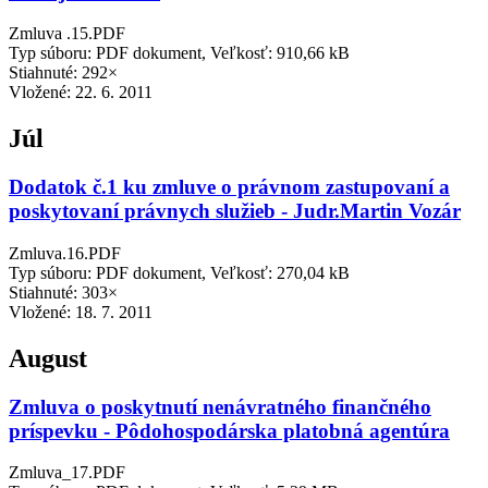
Zmluva .15.PDF
Typ súboru: PDF dokument, Veľkosť: 910,66 kB
Stiahnuté: 292×
Vložené:
22. 6. 2011
Júl
Dodatok č.1 ku zmluve o právnom zastupovaní a
poskytovaní právnych služieb - Judr.Martin Vozár
Zmluva.16.PDF
Typ súboru: PDF dokument, Veľkosť: 270,04 kB
Stiahnuté: 303×
Vložené:
18. 7. 2011
August
Zmluva o poskytnutí nenávratného finančného
príspevku - Pôdohospodárska platobná agentúra
Zmluva_17.PDF