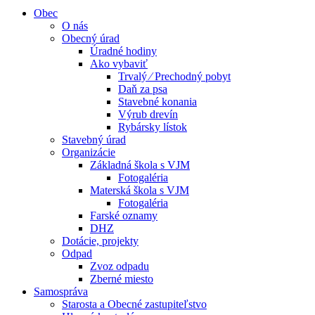
Obec
O nás
Obecný úrad
Úradné hodiny
Ako vybaviť
Trvalý ⁄ Prechodný pobyt
Daň za psa
Stavebné konania
Výrub drevín
Rybársky lístok
Stavebný úrad
Organizácie
Základná škola s VJM
Fotogaléria
Materská škola s VJM
Fotogaléria
Farské oznamy
DHZ
Dotácie, projekty
Odpad
Zvoz odpadu
Zberné miesto
Samospráva
Starosta a Obecné zastupiteľstvo