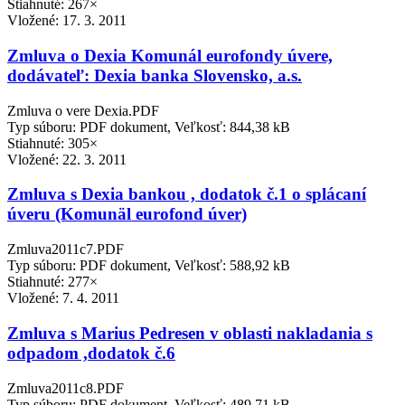
Stiahnuté: 267×
Vložené:
17. 3. 2011
Zmluva o Dexia Komunál eurofondy úvere,
dodávateľ: Dexia banka Slovensko, a.s.
Zmluva o vere Dexia.PDF
Typ súboru: PDF dokument, Veľkosť: 844,38 kB
Stiahnuté: 305×
Vložené:
22. 3. 2011
Zmluva s Dexia bankou , dodatok č.1 o splácaní
úveru (Komunäl eurofond úver)
Zmluva2011c7.PDF
Typ súboru: PDF dokument, Veľkosť: 588,92 kB
Stiahnuté: 277×
Vložené:
7. 4. 2011
Zmluva s Marius Pedresen v oblasti nakladania s
odpadom ,dodatok č.6
Zmluva2011c8.PDF
Typ súboru: PDF dokument, Veľkosť: 489,71 kB