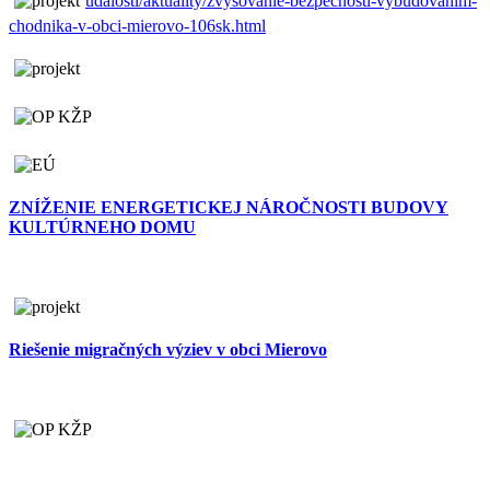
udalosti/aktuality/zvysovanie-bezpecnosti-vybudovanim-
chodnika-v-obci-mierovo-106sk.html
ZNÍŽENIE ENERGETICKEJ NÁROČNOSTI BUDOVY
KULTÚRNEHO DOMU
Riešenie migračných výziev v obci Mierovo