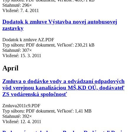
Stiahnuté: 296×
Vložené:
7. 4. 2011
Dodatok k zmluve Výstavba novej autobusovej
zastavky
Dodatok k zmluve AZ.PDF
Typ súboru: PDF dokument, Veľkosť: 230,21 kB
Stiahnuté: 307×
Vložené:
15. 3. 2011
Apríl
Zmluva o dodávke vody a odvádzaní odpadových
vôd verejnou kanalizáciou MŠ,KD OÚ, dodávateľ
ZS vodárenská spoločnosť
Zmluva2011c9.PDF
Typ súboru: PDF dokument, Veľkosť: 1,41 MB
Stiahnuté: 392×
Vložené:
12. 4. 2011