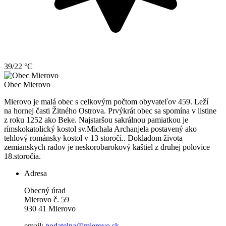
39/22 °C
Obec
Mierovo
Mierovo je malá obec s celkovým počtom obyvateľov 459. Leží
na hornej časti Žitného Ostrova. Prvýkrát obec sa spomína v listine
z roku 1252 ako Beke. Najstaršou sakrálnou pamiatkou je
rímskokatolický kostol sv.Michala Archanjela postavený ako
tehlový románsky kostol v 13 storočí.. Dokladom života
zemianskych radov je neskorobarokový kaštiel z druhej polovice
18.storočia.
Adresa
Obecný úrad
Mierovo č. 59
930 41 Mierovo
email:
podatelna@mierovo.sk