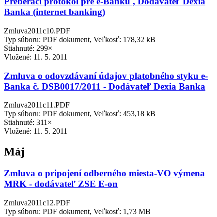
Preberací protokol pre e-Banku , Dodávateľ Dexia
Banka (internet banking)
Zmluva2011c10.PDF
Typ súboru: PDF dokument, Veľkosť: 178,32 kB
Stiahnuté: 299×
Vložené:
11. 5. 2011
Zmluva o odovzdávaní údajov platobného styku e-
Banka č. DSB0017/2011 - Dodávateľ Dexia Banka
Zmluva2011c11.PDF
Typ súboru: PDF dokument, Veľkosť: 453,18 kB
Stiahnuté: 311×
Vložené:
11. 5. 2011
Máj
Zmluva o pripojení odberného miesta-VO výmena
MRK - dodávateľ ZSE E-on
Zmluva2011c12.PDF
Typ súboru: PDF dokument, Veľkosť: 1,73 MB