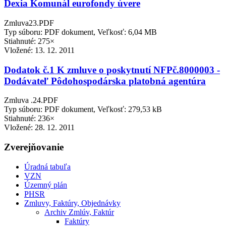
Dexia Komunál eurofondy úvere
Zmluva23.PDF
Typ súboru: PDF dokument, Veľkosť: 6,04 MB
Stiahnuté: 275×
Vložené:
13. 12. 2011
Dodatok č.1 K zmluve o poskytnutí NFPč.8000003 -
Dodávateľ Pôdohospodárska platobná agentúra
Zmluva .24.PDF
Typ súboru: PDF dokument, Veľkosť: 279,53 kB
Stiahnuté: 236×
Vložené:
28. 12. 2011
Zverejňovanie
Úradná tabuľa
VZN
Územný plán
PHSR
Zmluvy, Faktúry, Objednávky
Archiv Zmlúv, Faktúr
Faktúry