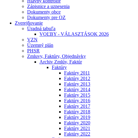
Hlavný kontrolór
Zápisnice a uznesenia
Dokumenty obce
Dokumenty pre OZ
Zverejňovanie
Úradná tabuľa
VOĽBY - VÁLASZTÁSOK 2026
VZN
Územný plán
PHSR
Zmluvy, Faktúry, Objednávky
Archiv Zmlúv, Faktúr
Faktúry
Faktúry 2011
Faktúry 2012
Faktúry 2013
Faktúry 2014
Faktúry 2015
Faktúry 2016
Faktúry 2017
Faktúry 2018
Faktúry 2019
Faktúry 2020
Faktúry 2021
Faktúry 2022