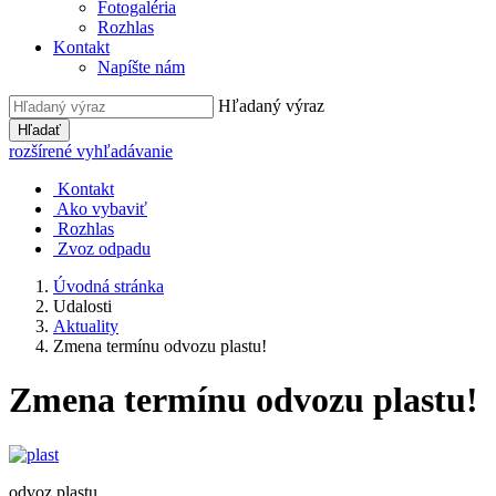
Fotogaléria
Rozhlas
Kontakt
Napíšte nám
Hľadaný výraz
Hľadať
rozšírené vyhľadávanie
Kontakt
Ako vybaviť
Rozhlas
Zvoz odpadu
Úvodná stránka
Udalosti
Aktuality
Zmena termínu odvozu plastu!
Zmena termínu odvozu plastu!
odvoz plastu