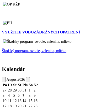
VYUŽITIE VODOZÁDRŽNÝCH OPATRENÍ
Školský program- ovocie, zelenina, mlieko
Kalendár
August
2026
Po
Ut
St
Št
Pia
So
Ne
27
28
29
30
31
1
2
3
4
5
6
7
8
9
10
11
12
13
14
15
16
17
18
19
20
21
22
23