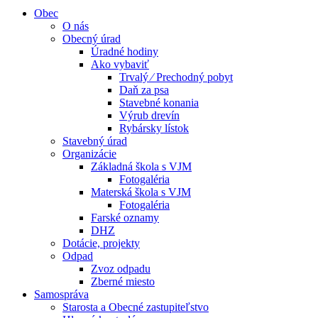
Obec
O nás
Obecný úrad
Úradné hodiny
Ako vybaviť
Trvalý ⁄ Prechodný pobyt
Daň za psa
Stavebné konania
Výrub drevín
Rybársky lístok
Stavebný úrad
Organizácie
Základná škola s VJM
Fotogaléria
Materská škola s VJM
Fotogaléria
Farské oznamy
DHZ
Dotácie, projekty
Odpad
Zvoz odpadu
Zberné miesto
Samospráva
Starosta a Obecné zastupiteľstvo