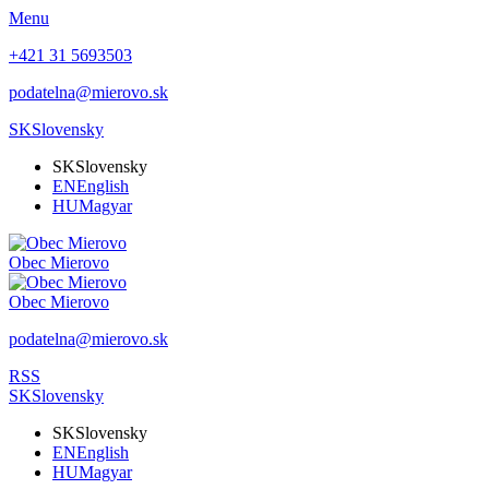
Menu
+421 31 5693503
podatelna@mierovo.sk
SK
Slovensky
SK
Slovensky
EN
English
HU
Magyar
Obec
Mierovo
Obec
Mierovo
podatelna@mierovo.sk
RSS
SK
Slovensky
SK
Slovensky
EN
English
HU
Magyar