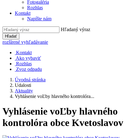
Fotogaléria
Rozhlas
Kontakt
Napíšte nám
Hľadaný výraz
Hľadať
rozšírené vyhľadávanie
Kontakt
Ako vybaviť
Rozhlas
Zvoz odpadu
Úvodná stránka
Udalosti
Aktuality
Vyhlásenie voĽby hlavného kontrolóra...
Vyhlásenie voĽby hlavného
kontrolóra obce Kvetoslavov