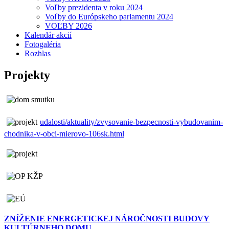
Voľby prezidenta v roku 2024
Voľby do Európskeho parlamentu 2024
VOĽBY 2026
Kalendár akcií
Fotogaléria
Rozhlas
Projekty
udalosti/aktuality/zvysovanie-bezpecnosti-vybudovanim-
chodnika-v-obci-mierovo-106sk.html
ZNÍŽENIE ENERGETICKEJ NÁROČNOSTI BUDOVY
KULTÚRNEHO DOMU