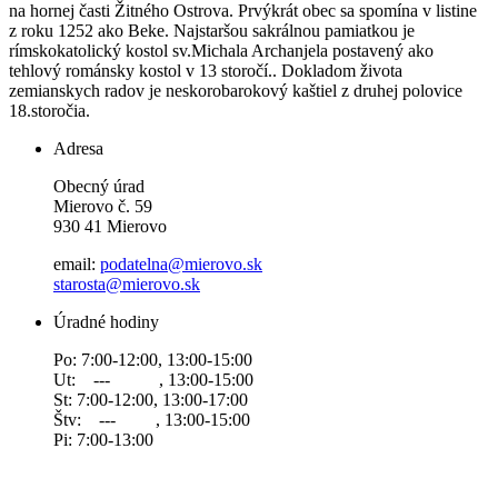
na hornej časti Žitného Ostrova. Prvýkrát obec sa spomína v listine
z roku 1252 ako Beke. Najstaršou sakrálnou pamiatkou je
rímskokatolický kostol sv.Michala Archanjela postavený ako
tehlový románsky kostol v 13 storočí.. Dokladom života
zemianskych radov je neskorobarokový kaštiel z druhej polovice
18.storočia.
Adresa
Obecný úrad
Mierovo č. 59
930 41 Mierovo
email:
podatelna@mierovo.sk
starosta@mierovo.sk
Úradné hodiny
Po: 7:00-12:00, 13:00-15:00
Ut: --- , 13:00-15:00
St: 7:00-12:00, 13:00-17:00
Štv: --- , 13:00-15:00
Pi: 7:00-13:00