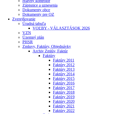
Hlavný kontrolór
Zápisnice a uznesenia
Dokumenty obce
Dokumenty pre OZ
Zverejňovanie
Úradná tabuľa
VOĽBY - VÁLASZTÁSOK 2026
VZN
Územný plán
PHSR
Zmluvy, Faktúry, Objednávky
Archiv Zmlúv, Faktúr
Faktúry
Faktúry 2011
Faktúry 2012
Faktúry 2013
Faktúry 2014
Faktúry 2015
Faktúry 2016
Faktúry 2017
Faktúry 2018
Faktúry 2019
Faktúry 2020
Faktúry 2021
Faktúry 2022