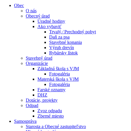
Obec
O nás
Obecný úrad
Úradné hodiny
Ako vybaviť
Trvalý ⁄ Prechodný pobyt
Daň za psa
Stavebné konania
Výrub drevín
Rybársky lístok
Stavebný úrad
Organizácie
Základná škola s VJM
Fotogaléria
Materská škola s VJM
Fotogaléria
Farské oznamy
DHZ
Dotácie, projekty
Odpad
Zvoz odpadu
Zberné miesto
Samospráva
Starosta a Obecné zastupiteľstvo