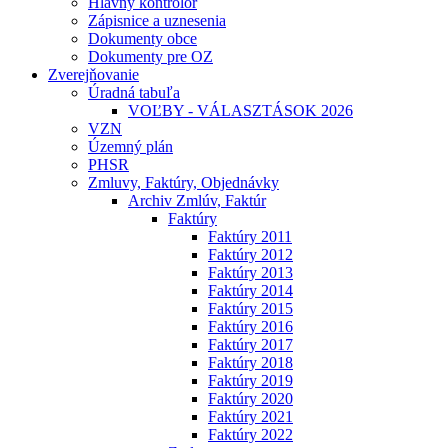
Hlavný kontrolór
Zápisnice a uznesenia
Dokumenty obce
Dokumenty pre OZ
Zverejňovanie
Úradná tabuľa
VOĽBY - VÁLASZTÁSOK 2026
VZN
Územný plán
PHSR
Zmluvy, Faktúry, Objednávky
Archiv Zmlúv, Faktúr
Faktúry
Faktúry 2011
Faktúry 2012
Faktúry 2013
Faktúry 2014
Faktúry 2015
Faktúry 2016
Faktúry 2017
Faktúry 2018
Faktúry 2019
Faktúry 2020
Faktúry 2021
Faktúry 2022