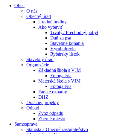
Obec
O nás
Obecný úrad
Úradné hodiny
Ako vybaviť
Trvalý ⁄ Prechodný pobyt
Daň za psa
Stavebné konania
Výrub drevín
Rybársky lístok
Stavebný úrad
Organizácie
Základná škola s VJM
Fotogaléria
Materská škola s VJM
Fotogaléria
Farské oznamy
DHZ
Dotácie, projekty
Odpad
Zvoz odpadu
Zberné miesto
Samospráva
Starosta a Obecné zastupiteľstvo