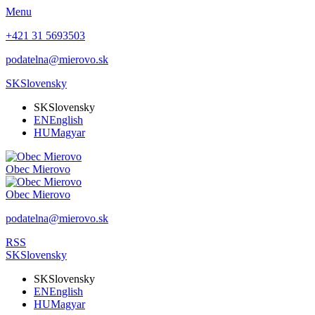
Menu
+421 31 5693503
podatelna@mierovo.sk
SK
Slovensky
SK
Slovensky
EN
English
HU
Magyar
Obec
Mierovo
Obec
Mierovo
podatelna@mierovo.sk
RSS
SK
Slovensky
SK
Slovensky
EN
English
HU
Magyar