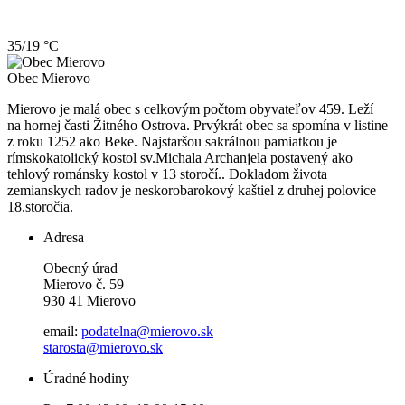
35/19 °C
Obec
Mierovo
Mierovo je malá obec s celkovým počtom obyvateľov 459. Leží
na hornej časti Žitného Ostrova. Prvýkrát obec sa spomína v listine
z roku 1252 ako Beke. Najstaršou sakrálnou pamiatkou je
rímskokatolický kostol sv.Michala Archanjela postavený ako
tehlový románsky kostol v 13 storočí.. Dokladom života
zemianskych radov je neskorobarokový kaštiel z druhej polovice
18.storočia.
Adresa
Obecný úrad
Mierovo č. 59
930 41 Mierovo
email:
podatelna@mierovo.sk
starosta@mierovo.sk
Úradné hodiny