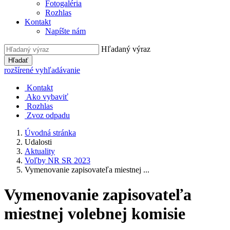
Fotogaléria
Rozhlas
Kontakt
Napíšte nám
Hľadaný výraz
Hľadať
rozšírené vyhľadávanie
Kontakt
Ako vybaviť
Rozhlas
Zvoz odpadu
Úvodná stránka
Udalosti
Aktuality
Voľby NR SR 2023
Vymenovanie zapisovateľa miestnej ...
Vymenovanie zapisovateľa
miestnej volebnej komisie