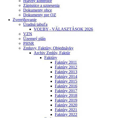
Hlavný kontrolór
Zápisnice a uznesenia
Dokumenty obce
Dokumenty pre OZ
Zverejňovanie
Úradná tabuľa
VOĽBY - VÁLASZTÁSOK 2026
VZN
Územný plán
PHSR
Zmluvy, Faktúry, Objednávky
Archiv Zmlúv, Faktúr
Faktúry
Faktúry 2011
Faktúry 2012
Faktúry 2013
Faktúry 2014
Faktúry 2015
Faktúry 2016
Faktúry 2017
Faktúry 2018
Faktúry 2019
Faktúry 2020
Faktúry 2021
Faktúry 2022