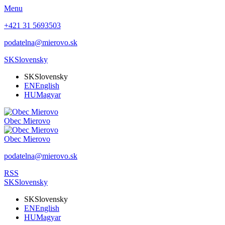
Menu
+421 31 5693503
podatelna@mierovo.sk
SK
Slovensky
SK
Slovensky
EN
English
HU
Magyar
Obec
Mierovo
Obec
Mierovo
podatelna@mierovo.sk
RSS
SK
Slovensky
SK
Slovensky
EN
English
HU
Magyar