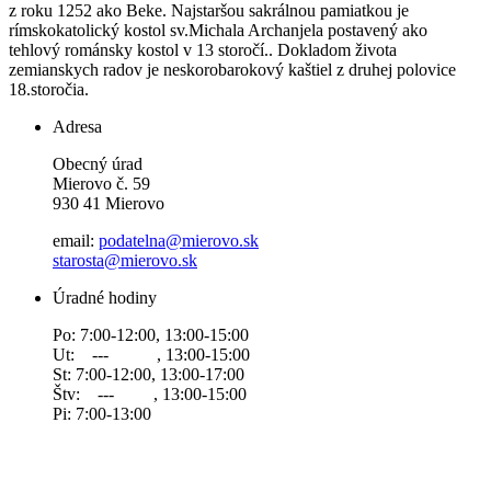
z roku 1252 ako Beke. Najstaršou sakrálnou pamiatkou je
rímskokatolický kostol sv.Michala Archanjela postavený ako
tehlový románsky kostol v 13 storočí.. Dokladom života
zemianskych radov je neskorobarokový kaštiel z druhej polovice
18.storočia.
Adresa
Obecný úrad
Mierovo č. 59
930 41 Mierovo
email:
podatelna@mierovo.sk
starosta@mierovo.sk
Úradné hodiny
Po: 7:00-12:00, 13:00-15:00
Ut: --- , 13:00-15:00
St: 7:00-12:00, 13:00-17:00
Štv: --- , 13:00-15:00
Pi: 7:00-13:00