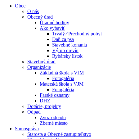
Obec
O nás
Obecný úrad
Úradné hodiny
Ako vybaviť
Trvalý ⁄ Prechodný pobyt
Daň za psa
Stavebné konania
Výrub drevín
Rybársky lístok
Stavebný úrad
Organizácie
Základná škola s VJM
Fotogaléria
Materská škola s VJM
Fotogaléria
Farské oznamy
DHZ
Dotácie, projekty
Odpad
Zvoz odpadu
Zberné miesto
Samospráva
Starosta a Obecné zastupiteľstvo