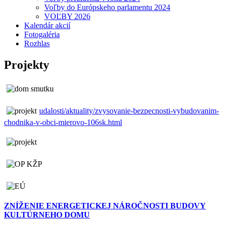
Voľby do Európskeho parlamentu 2024
VOĽBY 2026
Kalendár akcií
Fotogaléria
Rozhlas
Projekty
udalosti/aktuality/zvysovanie-bezpecnosti-vybudovanim-
chodnika-v-obci-mierovo-106sk.html
ZNÍŽENIE ENERGETICKEJ NÁROČNOSTI BUDOVY
KULTÚRNEHO DOMU