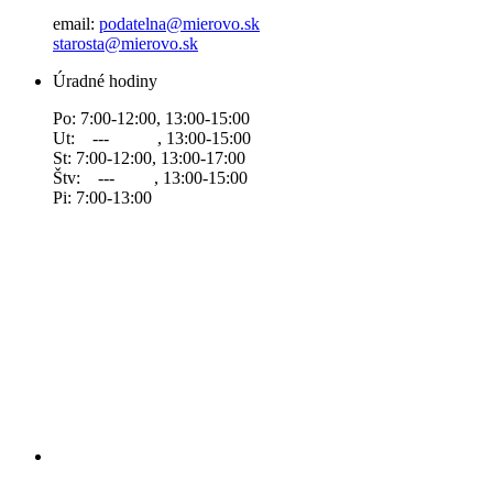
email:
podatelna@mierovo.sk
starosta@mierovo.sk
Úradné hodiny
Po: 7:00-12:00, 13:00-15:00
Ut: --- , 13:00-15:00
St: 7:00-12:00, 13:00-17:00
Štv: --- , 13:00-15:00
Pi: 7:00-13:00