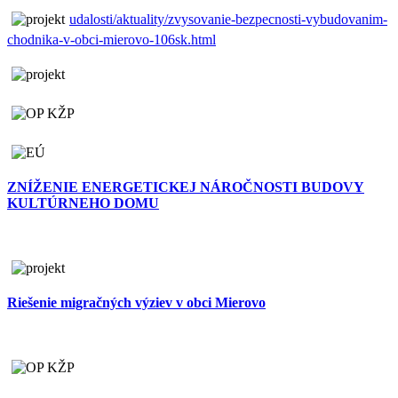
udalosti/aktuality/zvysovanie-bezpecnosti-vybudovanim-
chodnika-v-obci-mierovo-106sk.html
ZNÍŽENIE ENERGETICKEJ NÁROČNOSTI BUDOVY
KULTÚRNEHO DOMU
Riešenie migračných výziev v obci Mierovo