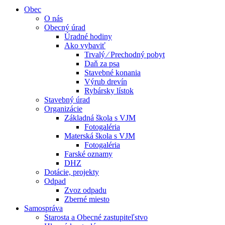
Obec
O nás
Obecný úrad
Úradné hodiny
Ako vybaviť
Trvalý ⁄ Prechodný pobyt
Daň za psa
Stavebné konania
Výrub drevín
Rybársky lístok
Stavebný úrad
Organizácie
Základná škola s VJM
Fotogaléria
Materská škola s VJM
Fotogaléria
Farské oznamy
DHZ
Dotácie, projekty
Odpad
Zvoz odpadu
Zberné miesto
Samospráva
Starosta a Obecné zastupiteľstvo