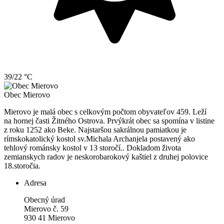
39/22 °C
Obec
Mierovo
Mierovo je malá obec s celkovým počtom obyvateľov 459. Leží
na hornej časti Žitného Ostrova. Prvýkrát obec sa spomína v listine
z roku 1252 ako Beke. Najstaršou sakrálnou pamiatkou je
rímskokatolický kostol sv.Michala Archanjela postavený ako
tehlový románsky kostol v 13 storočí.. Dokladom života
zemianskych radov je neskorobarokový kaštiel z druhej polovice
18.storočia.
Adresa
Obecný úrad
Mierovo č. 59
930 41 Mierovo