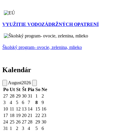
VYUŽITIE VODOZÁDRŽNÝCH OPATRENÍ
Školský program- ovocie, zelenina, mlieko
Kalendár
August
2026
Po
Ut
St
Št
Pia
So
Ne
27
28
29
30
31
1
2
3
4
5
6
7
8
9
10
11
12
13
14
15
16
17
18
19
20
21
22
23
24
25
26
27
28
29
30
31
1
2
3
4
5
6