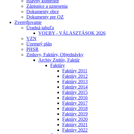
Hlavný kontrolór
Zápisnice a uznesenia
Dokumenty obce
Dokumenty pre OZ
Zverejňovanie
Úradná tabuľa
VOĽBY - VÁLASZTÁSOK 2026
VZN
Územný plán
PHSR
Zmluvy, Faktúry, Objednávky
Archiv Zmlúv, Faktúr
Faktúry
Faktúry 2011
Faktúry 2012
Faktúry 2013
Faktúry 2014
Faktúry 2015
Faktúry 2016
Faktúry 2017
Faktúry 2018
Faktúry 2019
Faktúry 2020
Faktúry 2021
Faktúry 2022