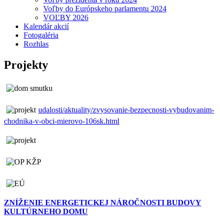
Voľby do Európskeho parlamentu 2024
VOĽBY 2026
Kalendár akcií
Fotogaléria
Rozhlas
Projekty
udalosti/aktuality/zvysovanie-bezpecnosti-vybudovanim-
chodnika-v-obci-mierovo-106sk.html
ZNÍŽENIE ENERGETICKEJ NÁROČNOSTI BUDOVY
KULTÚRNEHO DOMU