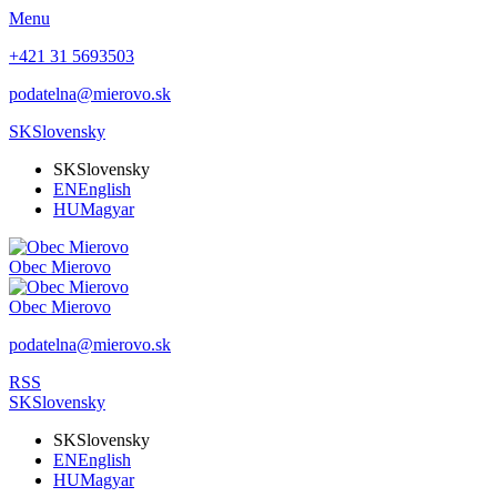
Menu
+421 31 5693503
podatelna@mierovo.sk
SK
Slovensky
SK
Slovensky
EN
English
HU
Magyar
Obec
Mierovo
Obec
Mierovo
podatelna@mierovo.sk
RSS
SK
Slovensky
SK
Slovensky
EN
English
HU
Magyar