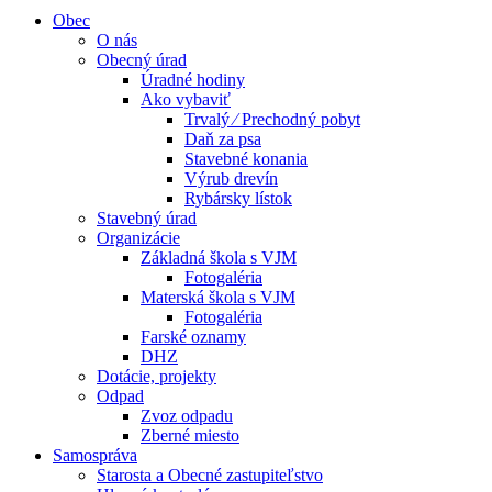
Obec
O nás
Obecný úrad
Úradné hodiny
Ako vybaviť
Trvalý ⁄ Prechodný pobyt
Daň za psa
Stavebné konania
Výrub drevín
Rybársky lístok
Stavebný úrad
Organizácie
Základná škola s VJM
Fotogaléria
Materská škola s VJM
Fotogaléria
Farské oznamy
DHZ
Dotácie, projekty
Odpad
Zvoz odpadu
Zberné miesto
Samospráva
Starosta a Obecné zastupiteľstvo