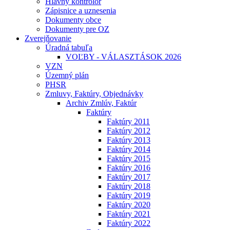
Hlavný kontrolór
Zápisnice a uznesenia
Dokumenty obce
Dokumenty pre OZ
Zverejňovanie
Úradná tabuľa
VOĽBY - VÁLASZTÁSOK 2026
VZN
Územný plán
PHSR
Zmluvy, Faktúry, Objednávky
Archiv Zmlúv, Faktúr
Faktúry
Faktúry 2011
Faktúry 2012
Faktúry 2013
Faktúry 2014
Faktúry 2015
Faktúry 2016
Faktúry 2017
Faktúry 2018
Faktúry 2019
Faktúry 2020
Faktúry 2021
Faktúry 2022