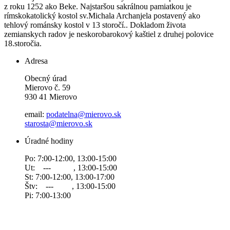
z roku 1252 ako Beke. Najstaršou sakrálnou pamiatkou je
rímskokatolický kostol sv.Michala Archanjela postavený ako
tehlový románsky kostol v 13 storočí.. Dokladom života
zemianskych radov je neskorobarokový kaštiel z druhej polovice
18.storočia.
Adresa
Obecný úrad
Mierovo č. 59
930 41 Mierovo
email:
podatelna@mierovo.sk
starosta@mierovo.sk
Úradné hodiny
Po: 7:00-12:00, 13:00-15:00
Ut: --- , 13:00-15:00
St: 7:00-12:00, 13:00-17:00
Štv: --- , 13:00-15:00
Pi: 7:00-13:00