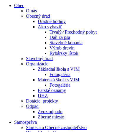
Obec
O nás
Obecný úrad
Úradné hodiny
Ako vybaviť
Trvalý ⁄ Prechodný pobyt
Daň za psa
Stavebné konania
Výrub drevín
Rybársky lístok
Stavebný úrad
Organizácie
Základná škola s VJM
Fotogaléria
Materská škola s VJM
Fotogaléria
Farské oznamy
DHZ
Dotácie, projekty
Odpad
Zvoz odpadu
Zberné miesto
Samospráva
Starosta a Obecné zastupiteľstvo