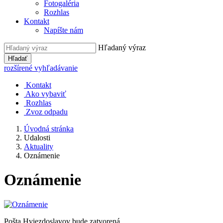
Fotogaléria
Rozhlas
Kontakt
Napíšte nám
Hľadaný výraz
Hľadať
rozšírené vyhľadávanie
Kontakt
Ako vybaviť
Rozhlas
Zvoz odpadu
Úvodná stránka
Udalosti
Aktuality
Oznámenie
Oznámenie
Pošta Hviezdoslavov bude zatvorená.