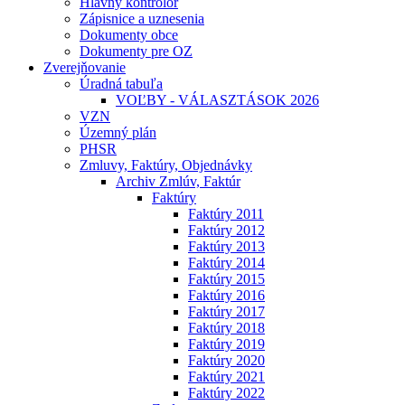
Hlavný kontrolór
Zápisnice a uznesenia
Dokumenty obce
Dokumenty pre OZ
Zverejňovanie
Úradná tabuľa
VOĽBY - VÁLASZTÁSOK 2026
VZN
Územný plán
PHSR
Zmluvy, Faktúry, Objednávky
Archiv Zmlúv, Faktúr
Faktúry
Faktúry 2011
Faktúry 2012
Faktúry 2013
Faktúry 2014
Faktúry 2015
Faktúry 2016
Faktúry 2017
Faktúry 2018
Faktúry 2019
Faktúry 2020
Faktúry 2021
Faktúry 2022