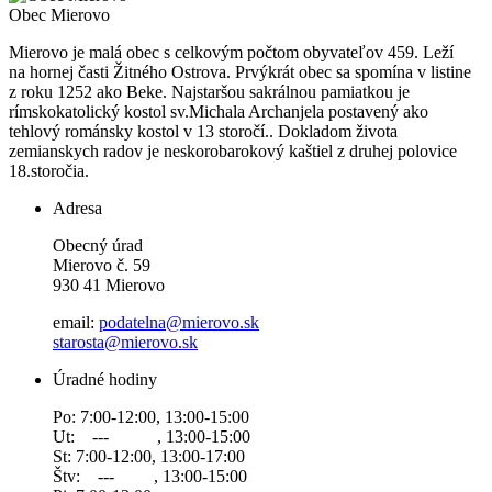
Obec
Mierovo
Mierovo je malá obec s celkovým počtom obyvateľov 459. Leží
na hornej časti Žitného Ostrova. Prvýkrát obec sa spomína v listine
z roku 1252 ako Beke. Najstaršou sakrálnou pamiatkou je
rímskokatolický kostol sv.Michala Archanjela postavený ako
tehlový románsky kostol v 13 storočí.. Dokladom života
zemianskych radov je neskorobarokový kaštiel z druhej polovice
18.storočia.
Adresa
Obecný úrad
Mierovo č. 59
930 41 Mierovo
email:
podatelna@mierovo.sk
starosta@mierovo.sk
Úradné hodiny
Po: 7:00-12:00, 13:00-15:00
Ut: --- , 13:00-15:00
St: 7:00-12:00, 13:00-17:00
Štv: --- , 13:00-15:00