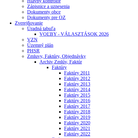
Hlavný kontrolór
Zápisnice a uznesenia
Dokumenty obce
Dokumenty pre OZ
Zverejňovanie
Úradná tabuľa
VOĽBY - VÁLASZTÁSOK 2026
VZN
Územný plán
PHSR
Zmluvy, Faktúry, Objednávky
Archiv Zmlúv, Faktúr
Faktúry
Faktúry 2011
Faktúry 2012
Faktúry 2013
Faktúry 2014
Faktúry 2015
Faktúry 2016
Faktúry 2017
Faktúry 2018
Faktúry 2019
Faktúry 2020
Faktúry 2021
Faktúry 2022