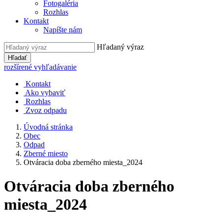
Fotogaléria
Rozhlas
Kontakt
Napíšte nám
Hľadaný výraz
Hľadať
rozšírené vyhľadávanie
Kontakt
Ako vybaviť
Rozhlas
Zvoz odpadu
Úvodná stránka
Obec
Odpad
Zberné miesto
Otváracia doba zberného miesta_2024
Otváracia doba zberného
miesta_2024