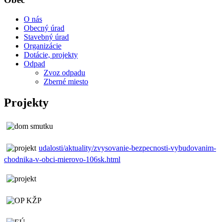
O nás
Obecný úrad
Stavebný úrad
Organizácie
Dotácie, projekty
Odpad
Zvoz odpadu
Zberné miesto
Projekty
udalosti/aktuality/zvysovanie-bezpecnosti-vybudovanim-
chodnika-v-obci-mierovo-106sk.html