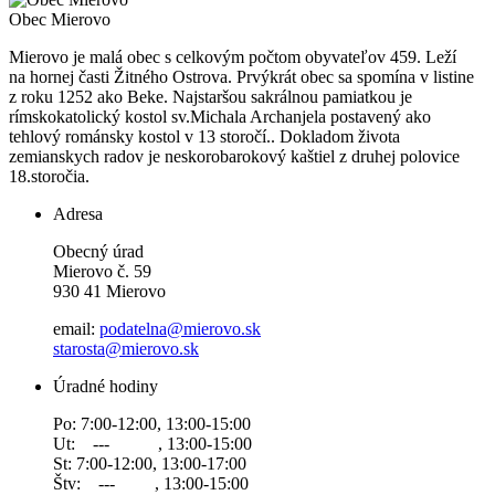
Obec
Mierovo
Mierovo je malá obec s celkovým počtom obyvateľov 459. Leží
na hornej časti Žitného Ostrova. Prvýkrát obec sa spomína v listine
z roku 1252 ako Beke. Najstaršou sakrálnou pamiatkou je
rímskokatolický kostol sv.Michala Archanjela postavený ako
tehlový románsky kostol v 13 storočí.. Dokladom života
zemianskych radov je neskorobarokový kaštiel z druhej polovice
18.storočia.
Adresa
Obecný úrad
Mierovo č. 59
930 41 Mierovo
email:
podatelna@mierovo.sk
starosta@mierovo.sk
Úradné hodiny
Po: 7:00-12:00, 13:00-15:00
Ut: --- , 13:00-15:00
St: 7:00-12:00, 13:00-17:00
Štv: --- , 13:00-15:00