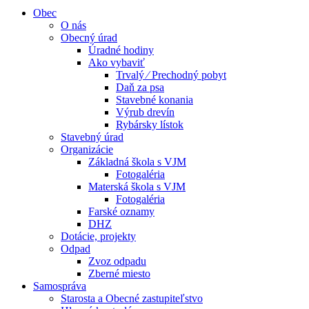
Obec
O nás
Obecný úrad
Úradné hodiny
Ako vybaviť
Trvalý ⁄ Prechodný pobyt
Daň za psa
Stavebné konania
Výrub drevín
Rybársky lístok
Stavebný úrad
Organizácie
Základná škola s VJM
Fotogaléria
Materská škola s VJM
Fotogaléria
Farské oznamy
DHZ
Dotácie, projekty
Odpad
Zvoz odpadu
Zberné miesto
Samospráva
Starosta a Obecné zastupiteľstvo