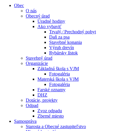
Obec
O nás
Obecný úrad
Úradné hodiny
Ako vybaviť
Trvalý ⁄ Prechodný pobyt
Daň za psa
Stavebné konania
Výrub drevín
Rybársky lístok
Stavebný úrad
Organizácie
Základná škola s VJM
Fotogaléria
Materská škola s VJM
Fotogaléria
Farské oznamy
DHZ
Dotácie, projekty
Odpad
Zvoz odpadu
Zberné miesto
Samospráva
Starosta a Obecné zastupiteľstvo