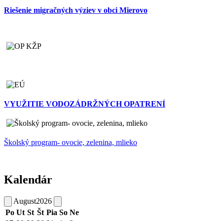
Riešenie migračných výziev v obci Mierovo
VYUŽITIE VODOZÁDRŽNÝCH OPATRENÍ
Školský program- ovocie, zelenina, mlieko
Kalendár
August
2026
Po
Ut
St
Št
Pia
So
Ne