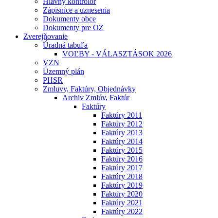
Hlavný kontrolór
Zápisnice a uznesenia
Dokumenty obce
Dokumenty pre OZ
Zverejňovanie
Úradná tabuľa
VOĽBY - VÁLASZTÁSOK 2026
VZN
Územný plán
PHSR
Zmluvy, Faktúry, Objednávky
Archiv Zmlúv, Faktúr
Faktúry
Faktúry 2011
Faktúry 2012
Faktúry 2013
Faktúry 2014
Faktúry 2015
Faktúry 2016
Faktúry 2017
Faktúry 2018
Faktúry 2019
Faktúry 2020
Faktúry 2021
Faktúry 2022