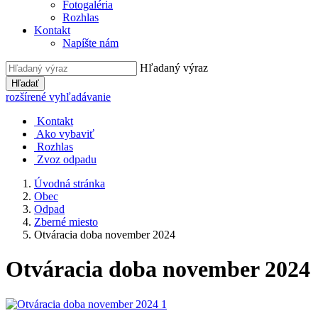
Fotogaléria
Rozhlas
Kontakt
Napíšte nám
Hľadaný výraz
Hľadať
rozšírené vyhľadávanie
Kontakt
Ako vybaviť
Rozhlas
Zvoz odpadu
Úvodná stránka
Obec
Odpad
Zberné miesto
Otváracia doba november 2024
Otváracia doba november 2024