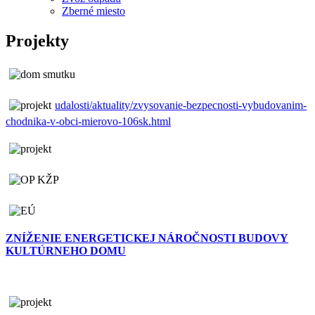
Zberné miesto
Projekty
udalosti/aktuality/zvysovanie-bezpecnosti-vybudovanim-
chodnika-v-obci-mierovo-106sk.html
ZNÍŽENIE ENERGETICKEJ NÁROČNOSTI BUDOVY
KULTÚRNEHO DOMU