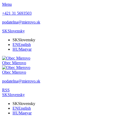
Menu
+421 31 5693503
podatelna@mierovo.sk
SK
Slovensky
SK
Slovensky
EN
English
HU
Magyar
Obec
Mierovo
Obec
Mierovo
podatelna@mierovo.sk
RSS
SK
Slovensky
SK
Slovensky
EN
English
HU
Magyar