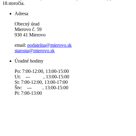
18.storočia.
Adresa
Obecný úrad
Mierovo č. 59
930 41 Mierovo
email:
podatelna@mierovo.sk
starosta@mierovo.sk
Úradné hodiny
Po: 7:00-12:00, 13:00-15:00
Ut: --- , 13:00-15:00
St: 7:00-12:00, 13:00-17:00
Štv: --- , 13:00-15:00
Pi: 7:00-13:00