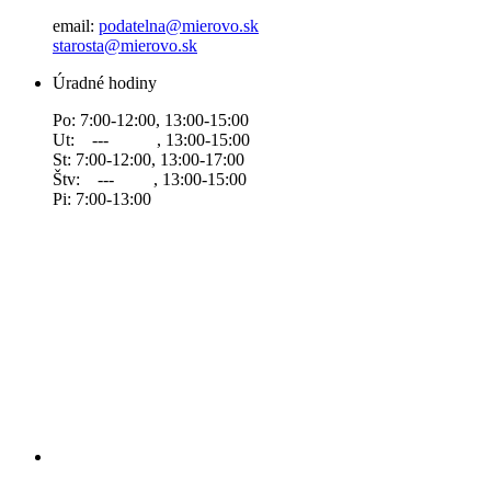
email:
podatelna@mierovo.sk
starosta@mierovo.sk
Úradné hodiny
Po: 7:00-12:00, 13:00-15:00
Ut: --- , 13:00-15:00
St: 7:00-12:00, 13:00-17:00
Štv: --- , 13:00-15:00
Pi: 7:00-13:00