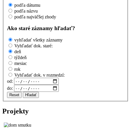
podľa dátumu
podľa názvu
podľa najväčšej zhody
Ako staré záznamy hľadať?
vyhľadať všetky záznamy
Vyhľadať dok. staré:
deň
týždeň
mesiac
rok
Vyhľadať dok. v rozmedzí:
od:
do:
Reset
Hľadať
Projekty