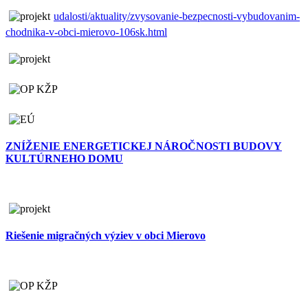
udalosti/aktuality/zvysovanie-bezpecnosti-vybudovanim-
chodnika-v-obci-mierovo-106sk.html
ZNÍŽENIE ENERGETICKEJ NÁROČNOSTI BUDOVY
KULTÚRNEHO DOMU
Riešenie migračných výziev v obci Mierovo