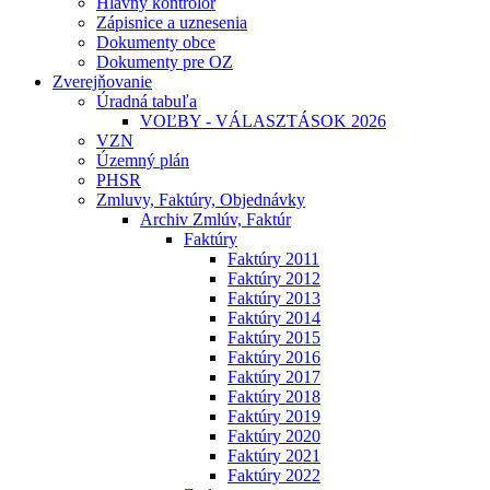
Hlavný kontrolór
Zápisnice a uznesenia
Dokumenty obce
Dokumenty pre OZ
Zverejňovanie
Úradná tabuľa
VOĽBY - VÁLASZTÁSOK 2026
VZN
Územný plán
PHSR
Zmluvy, Faktúry, Objednávky
Archiv Zmlúv, Faktúr
Faktúry
Faktúry 2011
Faktúry 2012
Faktúry 2013
Faktúry 2014
Faktúry 2015
Faktúry 2016
Faktúry 2017
Faktúry 2018
Faktúry 2019
Faktúry 2020
Faktúry 2021
Faktúry 2022