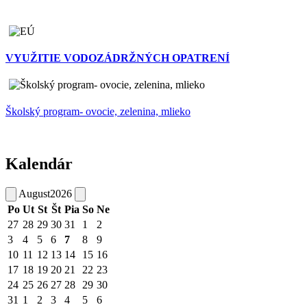
VYUŽITIE VODOZÁDRŽNÝCH OPATRENÍ
Školský program- ovocie, zelenina, mlieko
Kalendár
August
2026
Po
Ut
St
Št
Pia
So
Ne
27
28
29
30
31
1
2
3
4
5
6
7
8
9
10
11
12
13
14
15
16
17
18
19
20
21
22
23
24
25
26
27
28
29
30
31
1
2
3
4
5
6