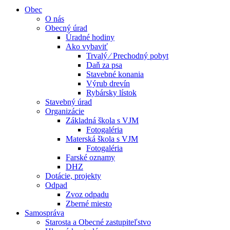
Obec
O nás
Obecný úrad
Úradné hodiny
Ako vybaviť
Trvalý ⁄ Prechodný pobyt
Daň za psa
Stavebné konania
Výrub drevín
Rybársky lístok
Stavebný úrad
Organizácie
Základná škola s VJM
Fotogaléria
Materská škola s VJM
Fotogaléria
Farské oznamy
DHZ
Dotácie, projekty
Odpad
Zvoz odpadu
Zberné miesto
Samospráva
Starosta a Obecné zastupiteľstvo