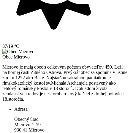
37/19 °C
Obec
Mierovo
Mierovo je malá obec s celkovým počtom obyvateľov 459. Leží
na hornej časti Žitného Ostrova. Prvýkrát obec sa spomína v listine
z roku 1252 ako Beke. Najstaršou sakrálnou pamiatkou je
rímskokatolický kostol sv.Michala Archanjela postavený ako
tehlový románsky kostol v 13 storočí.. Dokladom života
zemianskych radov je neskorobarokový kaštiel z druhej polovice
18.storočia.
Adresa
Obecný úrad
Mierovo č. 59
930 41 Mierovo