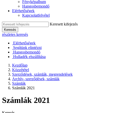
Fényképalbum
Hangosbemondó
Elérhetőségek
Kapcsolatfelvétel
Keresett kifejezés
Keresés
részletes keresés
Elérhetőségek
Segítünk elintézni
Hangosbemondó
Hulladék elszállítása
Kezdőlap
Közzététel
Szerződések, számlák, megrendelések
Archív- szerződések, számlák
Számlák
Számlák 2021
Számlák 2021
Keresés