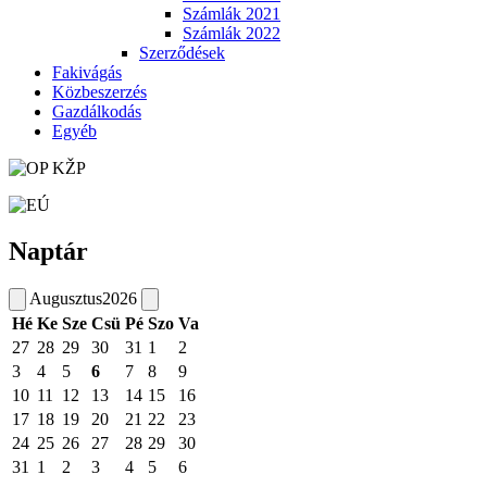
Számlák 2021
Számlák 2022
Szerződések
Fakivágás
Közbeszerzés
Gazdálkodás
Egyéb
Naptár
Augusztus
2026
Hé
Ke
Sze
Csü
Pé
Szo
Va
27
28
29
30
31
1
2
3
4
5
6
7
8
9
10
11
12
13
14
15
16
17
18
19
20
21
22
23
24
25
26
27
28
29
30
31
1
2
3
4
5
6