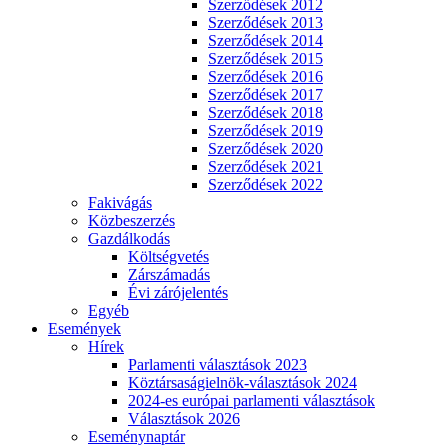
Szerződések 2012
Szerződések 2013
Szerződések 2014
Szerződések 2015
Szerződések 2016
Szerződések 2017
Szerződések 2018
Szerződések 2019
Szerződések 2020
Szerződések 2021
Szerződések 2022
Fakivágás
Közbeszerzés
Gazdálkodás
Költségvetés
Zárszámadás
Évi zárójelentés
Egyéb
Események
Hírek
Parlamenti választások 2023
Köztársaságielnök-választások 2024
2024-es európai parlamenti választások
Választások 2026
Eseménynaptár