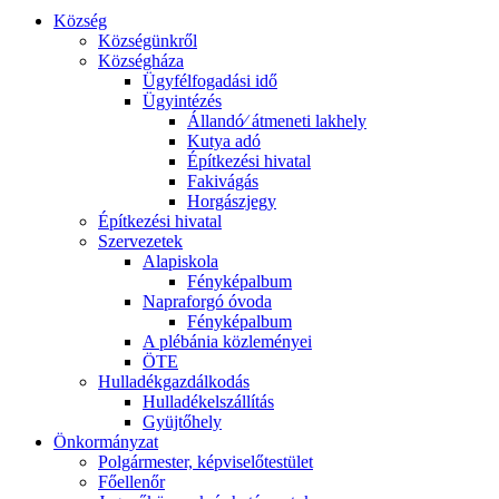
Község
Községünkről
Községháza
Ügyfélfogadási idő
Ügyintézés
Állandó⁄ átmeneti lakhely
Kutya adó
Építkezési hivatal
Fakivágás
Horgászjegy
Építkezési hivatal
Szervezetek
Alapiskola
Fényképalbum
Napraforgó óvoda
Fényképalbum
A plébánia közleményei
ÖTE
Hulladékgazdálkodás
Hulladékelszállítás
Gyüjtőhely
Önkormányzat
Polgármester, képviselőtestület
Főellenőr