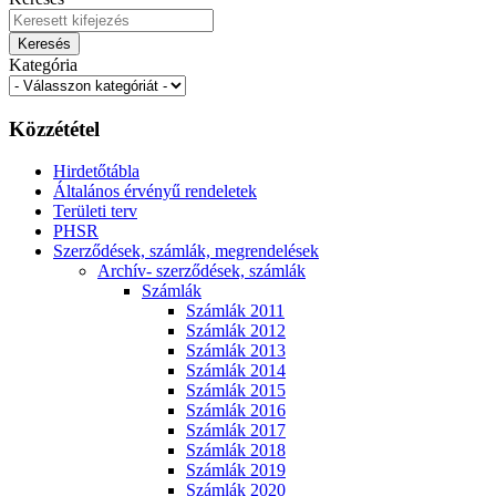
Keresés
Kategória
Közzététel
Hirdetőtábla
Általános érvényű rendeletek
Területi terv
PHSR
Szerződések, számlák, megrendelések
Archív- szerződések, számlák
Számlák
Számlák 2011
Számlák 2012
Számlák 2013
Számlák 2014
Számlák 2015
Számlák 2016
Számlák 2017
Számlák 2018
Számlák 2019
Számlák 2020