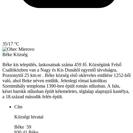
35/17 °C
Béke
Község
Béke kis település, laskosainak száma 459 fő. Községünk Felső
Csallóközben van a Nagy és Kis Dunától egyenlő távolságra,
Pozsonytól 25 km-re . Béke község első okleveles említése 1252-ből
való, ahol Beke néven említik. Jelenlegi római katolikus
Szentmihály temploma 1390-ben épült román stílusban. A falu,
kései barokk stílusban épült kétemeletes, téglalap alaprajzú kastélya,
a 18.század második felén épült.
Cím
Községi hivatal
Béke 59
930 41 Béke