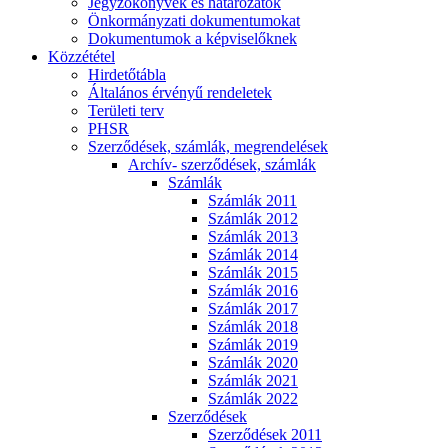
Jegyzőkönyvek és határozatok
Önkormányzati dokumentumokat
Dokumentumok a képviselőknek
Közzététel
Hirdetőtábla
Általános érvényű rendeletek
Területi terv
PHSR
Szerződések, számlák, megrendelések
Archív- szerződések, számlák
Számlák
Számlák 2011
Számlák 2012
Számlák 2013
Számlák 2014
Számlák 2015
Számlák 2016
Számlák 2017
Számlák 2018
Számlák 2019
Számlák 2020
Számlák 2021
Számlák 2022
Szerződések
Szerződések 2011