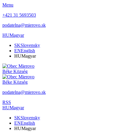
Menu
+421 31 5693503
podatelna@mierovo.sk
HU
Magyar
SK
Slovensky
EN
English
HU
Magyar
Béke
Község
Béke
Község
podatelna@mierovo.sk
RSS
HU
Magyar
SK
Slovensky
EN
English
HU
Magyar