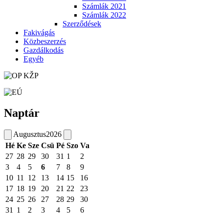
Számlák 2021
Számlák 2022
Szerződések
Fakivágás
Közbeszerzés
Gazdálkodás
Egyéb
Naptár
Augusztus
2026
Hé
Ke
Sze
Csü
Pé
Szo
Va
27
28
29
30
31
1
2
3
4
5
6
7
8
9
10
11
12
13
14
15
16
17
18
19
20
21
22
23
24
25
26
27
28
29
30
31
1
2
3
4
5
6