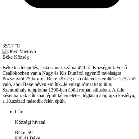
35/17 °C
Béke
Község
Béke kis település, laskosainak száma 459 fő. Községünk Felső
Csallóközben van a Nagy és Kis Dunától egyenlő távolságra,
Pozsonytól 25 km-re . Béke község első okleveles említése 1252-ből
való, ahol Beke néven említik. Jelenlegi római katolikus
Szentmihály temploma 1390-ben épült román stílusban. A falu,
kései barokk stílusban épült kétemeletes, téglalap alaprajzú kastélya,
a 18.század második felén épült.
Cím
Községi hivatal
Béke 59
930 41 Béke