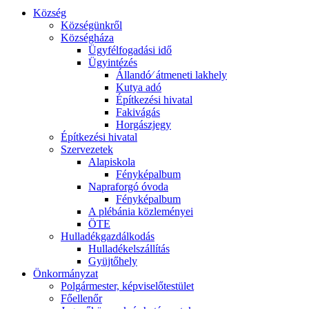
Község
Községünkről
Községháza
Ügyfélfogadási idő
Ügyintézés
Állandó⁄ átmeneti lakhely
Kutya adó
Építkezési hivatal
Fakivágás
Horgászjegy
Építkezési hivatal
Szervezetek
Alapiskola
Fényképalbum
Napraforgó óvoda
Fényképalbum
A plébánia közleményei
ÖTE
Hulladékgazdálkodás
Hulladékelszállítás
Gyüjtőhely
Önkormányzat
Polgármester, képviselőtestület
Főellenőr