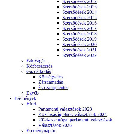
Szerződések 2012
Szerződések 2013
Szerződések 2014
Szerződések 2015
Szerződések 2016
Szerződések 2017
Szerződések 2018
Szerződések 2019
Szerződések 2020
Szerződések 2021
Szerződések 2022
Fakivágás
Közbeszerzés
Gazdálkodás
Költségvetés
Zárszámadás
Évi zárójelentés
Egyéb
Események
Hírek
Parlamenti választások 2023
Köztársaságielnök-választások 2024
2024-es európai parlamenti választások
Választások 2026
Eseménynaptár