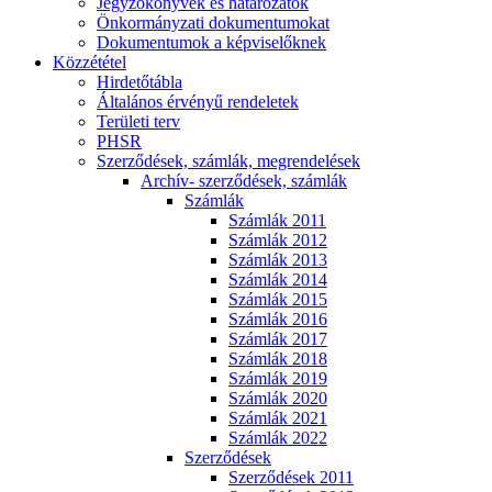
Jegyzőkönyvek és határozatok
Önkormányzati dokumentumokat
Dokumentumok a képviselőknek
Közzététel
Hirdetőtábla
Általános érvényű rendeletek
Területi terv
PHSR
Szerződések, számlák, megrendelések
Archív- szerződések, számlák
Számlák
Számlák 2011
Számlák 2012
Számlák 2013
Számlák 2014
Számlák 2015
Számlák 2016
Számlák 2017
Számlák 2018
Számlák 2019
Számlák 2020
Számlák 2021
Számlák 2022
Szerződések
Szerződések 2011