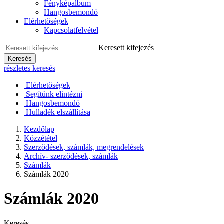
Fényképalbum
Hangosbemondó
Elérhetőségek
Kapcsolatfelvétel
Keresett kifejezés
Keresés
részletes keresés
Elérhetőségek
Segítünk elintézni
Hangosbemondó
Hulladék elszállítása
Kezdőlap
Közzététel
Szerződések, számlák, megrendelések
Archív- szerződések, számlák
Számlák
Számlák 2020
Számlák 2020
Keresés