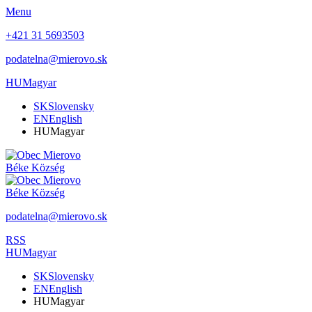
Menu
+421 31 5693503
podatelna@mierovo.sk
HU
Magyar
SK
Slovensky
EN
English
HU
Magyar
Béke
Község
Béke
Község
podatelna@mierovo.sk
RSS
HU
Magyar
SK
Slovensky
EN
English
HU
Magyar