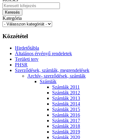
Keresés
Kategória
Közzététel
Hirdetőtábla
Általános érvényű rendeletek
Területi terv
PHSR
Szerződések, számlák, megrendelések
Archív- szerződések, számlák
Számlák
Számlák 2011
Számlák 2012
Számlák 2013
Számlák 2014
Számlák 2015
Számlák 2016
Számlák 2017
Számlák 2018
Számlák 2019
Számlák 2020