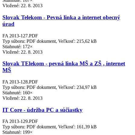
Stiahnuté: 167×
Vložené:
22. 8. 2013
Slovak Telekom - Pevná linka a internet obecný
úrad
FA 2013-127.PDF
Typ súboru: PDF dokument, Veľkosť: 215,62 kB
Stiahnuté: 172×
Vložené:
22. 8. 2013
Slovak TElekom - pevná linka MŠ a ZŠ , internet
MŠ
FA 2013-128.PDF
Typ súboru: PDF dokument, Veľkosť: 234,97 kB
Stiahnuté: 160×
Vložené:
22. 8. 2013
IT Core - údržba PC a súčiastky
FA 2013-129.PDF
Typ súboru: PDF dokument, Veľkosť: 161,39 kB
Stiahnuté: 199×