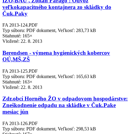
IZO-BAU , Zoltán Faragó : Odvoz
veľkokapacitného kontajnera zo skládky do
Čuk.Paky
FA 2013-124.PDF
Typ súboru: PDF dokument, Veľkosť: 283,73 kB
Stiahnuté: 165×
Vložené:
22. 8. 2013
Berendsen - výmena hygienických kobercov
OÚ,MŠ,ZŠ
FA 2013-125.PDF
Typ súboru: PDF dokument, Veľkosť: 165,63 kB
Stiahnuté: 163×
Vložené:
22. 8. 2013
Zdr.obcí Horného ŽO v odpadovom hospodárstve:
Zneškodnenie odpadu na skládke v Čuk.Pake
mesiac jún
FA 2013-126.PDF
Typ súboru: PDF dokument, Veľkosť: 298,53 kB