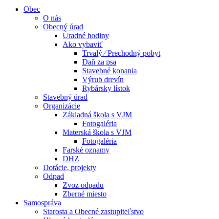
Obec
O nás
Obecný úrad
Úradné hodiny
Ako vybaviť
Trvalý ⁄ Prechodný pobyt
Daň za psa
Stavebné konania
Výrub drevín
Rybársky lístok
Stavebný úrad
Organizácie
Základná škola s VJM
Fotogaléria
Materská škola s VJM
Fotogaléria
Farské oznamy
DHZ
Dotácie, projekty
Odpad
Zvoz odpadu
Zberné miesto
Samospráva
Starosta a Obecné zastupiteľstvo