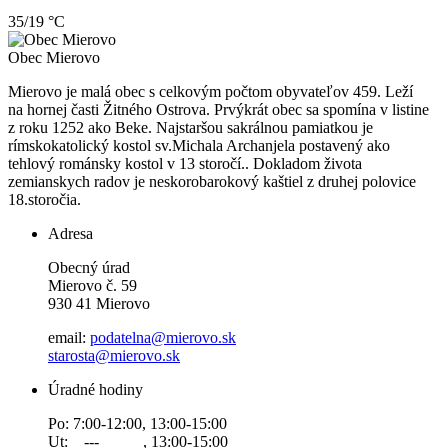
35/19 °C
Obec
Mierovo
Mierovo je malá obec s celkovým počtom obyvateľov 459. Leží
na hornej časti Žitného Ostrova. Prvýkrát obec sa spomína v listine
z roku 1252 ako Beke. Najstaršou sakrálnou pamiatkou je
rímskokatolický kostol sv.Michala Archanjela postavený ako
tehlový románsky kostol v 13 storočí.. Dokladom života
zemianskych radov je neskorobarokový kaštiel z druhej polovice
18.storočia.
Adresa
Obecný úrad
Mierovo č. 59
930 41 Mierovo
email:
podatelna@mierovo.sk
starosta@mierovo.sk
Úradné hodiny
Po: 7:00-12:00, 13:00-15:00
Ut: --- , 13:00-15:00