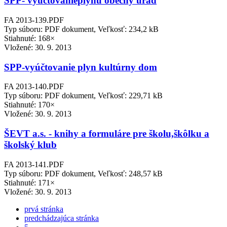
SPP- vyúčtovanieplynu obecný úrad
FA 2013-139.PDF
Typ súboru: PDF dokument, Veľkosť: 234,2 kB
Stiahnuté: 168×
Vložené:
30. 9. 2013
SPP-vyúčtovanie plyn kultúrny dom
FA 2013-140.PDF
Typ súboru: PDF dokument, Veľkosť: 229,71 kB
Stiahnuté: 170×
Vložené:
30. 9. 2013
ŠEVT a.s. - knihy a formuláre pre školu,škôlku a
školský klub
FA 2013-141.PDF
Typ súboru: PDF dokument, Veľkosť: 248,57 kB
Stiahnuté: 171×
Vložené:
30. 9. 2013
prvá stránka
predchádzajúca stránka