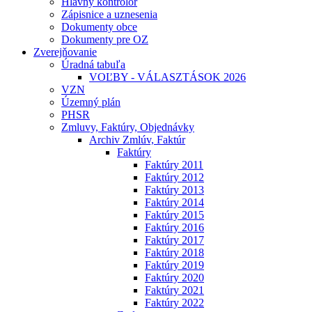
Hlavný kontrolór
Zápisnice a uznesenia
Dokumenty obce
Dokumenty pre OZ
Zverejňovanie
Úradná tabuľa
VOĽBY - VÁLASZTÁSOK 2026
VZN
Územný plán
PHSR
Zmluvy, Faktúry, Objednávky
Archiv Zmlúv, Faktúr
Faktúry
Faktúry 2011
Faktúry 2012
Faktúry 2013
Faktúry 2014
Faktúry 2015
Faktúry 2016
Faktúry 2017
Faktúry 2018
Faktúry 2019
Faktúry 2020
Faktúry 2021
Faktúry 2022