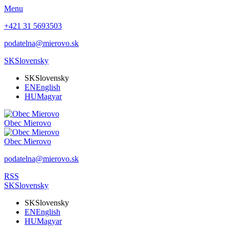
Menu
+421 31 5693503
podatelna@mierovo.sk
SK
Slovensky
SK
Slovensky
EN
English
HU
Magyar
Obec
Mierovo
Obec
Mierovo
podatelna@mierovo.sk
RSS
SK
Slovensky
SK
Slovensky
EN
English
HU
Magyar