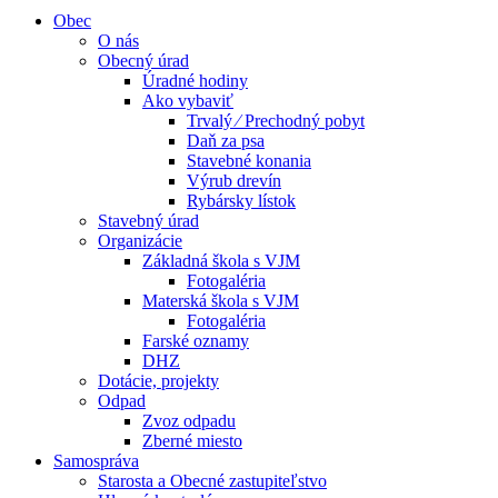
Obec
O nás
Obecný úrad
Úradné hodiny
Ako vybaviť
Trvalý ⁄ Prechodný pobyt
Daň za psa
Stavebné konania
Výrub drevín
Rybársky lístok
Stavebný úrad
Organizácie
Základná škola s VJM
Fotogaléria
Materská škola s VJM
Fotogaléria
Farské oznamy
DHZ
Dotácie, projekty
Odpad
Zvoz odpadu
Zberné miesto
Samospráva
Starosta a Obecné zastupiteľstvo