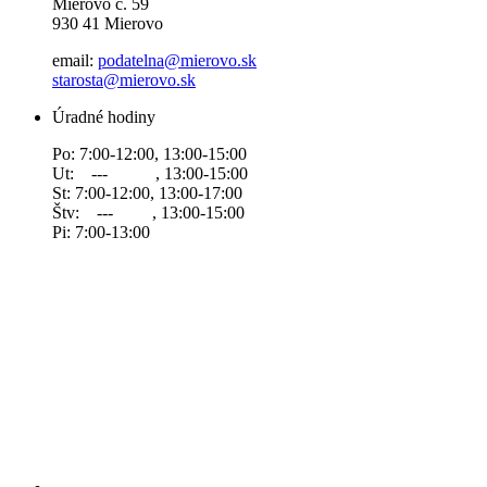
Mierovo č. 59
930 41 Mierovo
email:
podatelna@mierovo.sk
starosta@mierovo.sk
Úradné hodiny
Po: 7:00-12:00, 13:00-15:00
Ut: --- , 13:00-15:00
St: 7:00-12:00, 13:00-17:00
Štv: --- , 13:00-15:00
Pi: 7:00-13:00