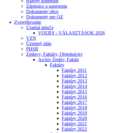
Hlavný kontrolór
Zápisnice a uznesenia
Dokumenty obce
Dokumenty pre OZ
Zverejňovanie
Úradná tabuľa
VOĽBY - VÁLASZTÁSOK 2026
VZN
Územný plán
PHSR
Zmluvy, Faktúry, Objednávky
Archiv Zmlúv, Faktúr
Faktúry
Faktúry 2011
Faktúry 2012
Faktúry 2013
Faktúry 2014
Faktúry 2015
Faktúry 2016
Faktúry 2017
Faktúry 2018
Faktúry 2019
Faktúry 2020
Faktúry 2021
Faktúry 2022