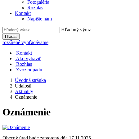
Fotogaléria
Rozhlas
Kontakt
Napíšte nám
Hľadaný výraz
Hľadať
rozšírené vyhľadávanie
Kontakt
Ako vybaviť
Rozhlas
Zvoz odpadu
Úvodná stránka
Udalosti
Aktuality
Oznámenie
Oznámenie
Obecný úrad bude zatvorený dňa 17.11.2025.