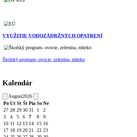
VYUŽITIE VODOZÁDRŽNÝCH OPATRENÍ
Školský program- ovocie, zelenina, mlieko
Kalendár
August
2026
Po
Ut
St
Št
Pia
So
Ne
27
28
29
30
31
1
2
3
4
5
6
7
8
9
10
11
12
13
14
15
16
17
18
19
20
21
22
23
24
25
26
27
28
29
30