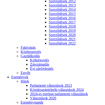
Szerződések 2012
Szerződések 2013
Szerződések 2014
Szerződések 2015
Szerződések 2016
Szerződések 2017
Szerződések 2018
Szerződések 2019
Szerződések 2020
Szerződések 2021
Szerződések 2022
Fakivágás
Közbeszerzés
Gazdálkodás
Költségvetés
Zárszámadás
Évi zárójelentés
Egyéb
Események
Hírek
Parlamenti választások 2023
Köztársaságielnök-választások 2024
2024-es európai parlamenti választások
Választások 2026
Eseménynaptár