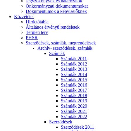
Jegyzőkönyvek és határozatok
Önkormányzati dokumentumokat
Dokumentumok a képviselőknek
Közzététel
Hirdetőtábla
Általános érvényű rendeletek
Területi terv
PHSR
Szerződések, számlák, megrendelések
Archív- szerződések, számlák
Számlák
Számlák 2011
Számlák 2012
Számlák 2013
Számlák 2014
Számlák 2015
Számlák 2016
Számlák 2017
Számlák 2018
Számlák 2019
Számlák 2020
Számlák 2021
Számlák 2022
Szerződések
Szerződések 2011