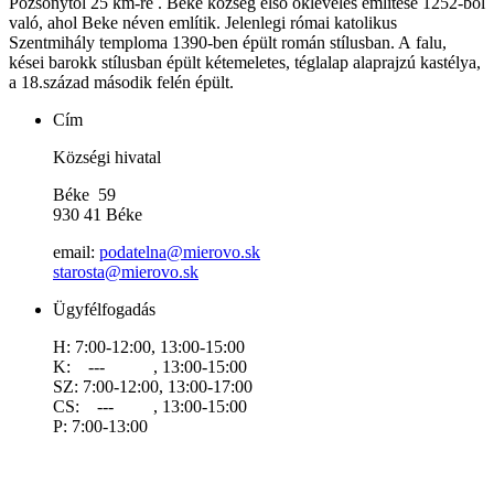
Pozsonytól 25 km-re . Béke község első okleveles említése 1252-ből
való, ahol Beke néven említik. Jelenlegi római katolikus
Szentmihály temploma 1390-ben épült román stílusban. A falu,
kései barokk stílusban épült kétemeletes, téglalap alaprajzú kastélya,
a 18.század második felén épült.
Cím
Községi hivatal
Béke 59
930 41 Béke
email:
podatelna@mierovo.sk
starosta@mierovo.sk
Ügyfélfogadás
H: 7:00-12:00, 13:00-15:00
K: --- , 13:00-15:00
SZ: 7:00-12:00, 13:00-17:00
CS: --- , 13:00-15:00
P: 7:00-13:00