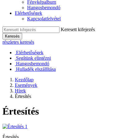
Fényképalbum
Hangosbemondó
Elérhetőségek
Kapcsolatfelvétel
Keresett kifejezés
Keresés
részletes keresés
Elérhetőségek
Segítünk elintézni
Hangosbemondó
Hulladék elszállítása
Kezdőlap
Események
Hírek
Értesítés
Értesítés
Értesítés