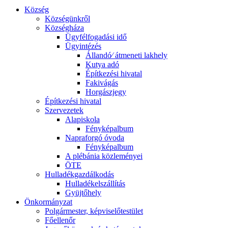
Község
Községünkről
Községháza
Ügyfélfogadási idő
Ügyintézés
Állandó⁄ átmeneti lakhely
Kutya adó
Építkezési hivatal
Fakivágás
Horgászjegy
Építkezési hivatal
Szervezetek
Alapiskola
Fényképalbum
Napraforgó óvoda
Fényképalbum
A plébánia közleményei
ÖTE
Hulladékgazdálkodás
Hulladékelszállítás
Gyüjtőhely
Önkormányzat
Polgármester, képviselőtestület
Főellenőr