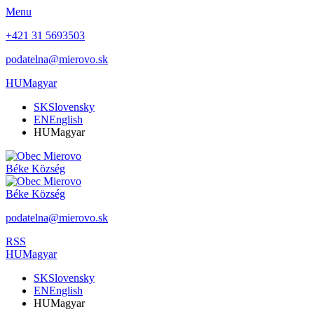
Menu
+421 31 5693503
podatelna@mierovo.sk
HU
Magyar
SK
Slovensky
EN
English
HU
Magyar
Béke
Község
Béke
Község
podatelna@mierovo.sk
RSS
HU
Magyar
SK
Slovensky
EN
English
HU
Magyar